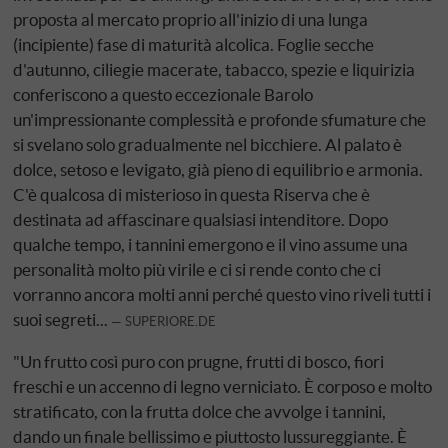
proposta al mercato proprio all'inizio di una lunga
(incipiente) fase di maturità alcolica. Foglie secche
d'autunno, ciliegie macerate, tabacco, spezie e liquirizia
conferiscono a questo eccezionale Barolo
un'impressionante complessità e profonde sfumature che
si svelano solo gradualmente nel bicchiere. Al palato è
dolce, setoso e levigato, già pieno di equilibrio e armonia.
C'è qualcosa di misterioso in questa Riserva che è
destinata ad affascinare qualsiasi intenditore. Dopo
qualche tempo, i tannini emergono e il vino assume una
personalità molto più virile e ci si rende conto che ci
vorranno ancora molti anni perché questo vino riveli tutti i
suoi segreti...
SUPERIORE.DE
"Un frutto così puro con prugne, frutti di bosco, fiori
freschi e un accenno di legno verniciato. È corposo e molto
stratificato, con la frutta dolce che avvolge i tannini,
dando un finale bellissimo e piuttosto lussureggiante. È