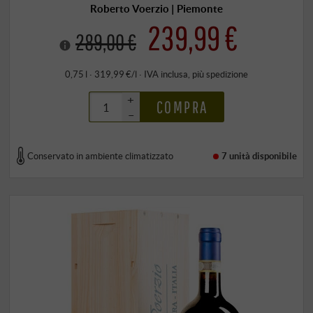
Roberto Voerzio | Piemonte
239,99 €
289,00 €
0,75 l · 319,99 €/l
·
IVA inclusa
, più
spedizione
+
COMPRA
–
Conservato in ambiente climatizzato
7 unità
disponibile