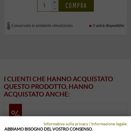
+
COMPRA
–
Conservato in ambiente climatizzato
2 unità
disponibile
I CLIENTI CHE HANNO ACQUISTATO
QUESTO PRODOTTO, HANNO
ACQUISTATO ANCHE:
Informativa sulla privacy
|
Informazione legale
ABBIAMO BISOGNO DEL VOSTRO CONSENSO.