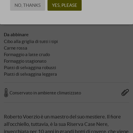
NO, THANKS
YES, PLEASE
Carattere
Tannico e/o acido
Da abbinare
Cibo alla griglia di tutti i tipi
Carne rossa
Formaggio a latte crudo
Formaggio stagionato
Piatti di selvaggina robusti
Piatti di selvaggina leggera
Conservato in ambiente climatizzato
Roberto Voerzio è un maestro del suo mestiere. Il fiore
all'occhiello, tuttavia, è la sua Riserva Case Nere,
invecchiata per 10 anni in grandi botti di rovere, che viene