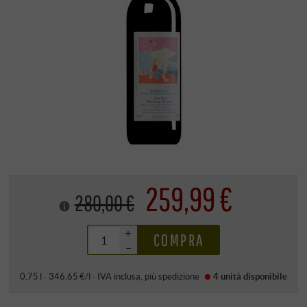
259,99 €
280,00 €
+
COMPRA
–
0,75 l · 346,65 €/l
·
IVA inclusa
, più
spedizione
4 unità
disponibile