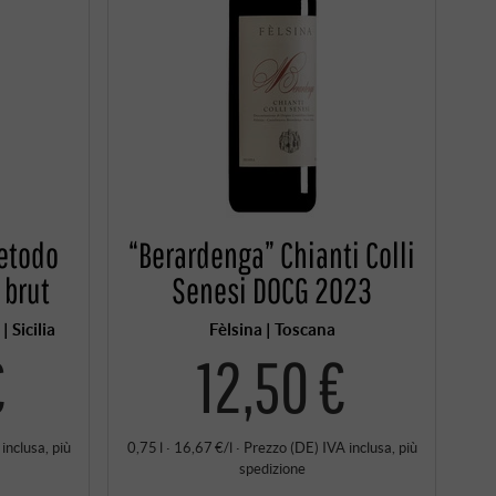
etodo
“Berardenga” Chianti Colli
 brut
Senesi DOCG 2023
 Sicilia
Fèlsina | Toscana
€
12,50 €
 inclusa
, più
0,75 l · 16,67 €/l
·
Prezzo (DE)
IVA inclusa
, più
spedizione