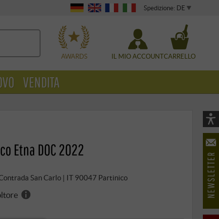
Spedizione: DE
WÄHLEN
AWARDS
IL MIO ACCOUNT
CARRELLO
OVO
VENDITA
Vi
As
nco Etna DOC 2022
öf
 Contrada San Carlo | IT 90047 Partinico
oltore