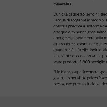
mineralità.
L'unicità di questo terroir ris
l'acqua di sorgente in modo più
crescita precoce e uniforme dell
d'acqua diminuisce gradualment
energie esclusivamente sulla m
di ulteriore crescita. Per questo
quando le è più utile. Inoltre
alla pianta di concentrare le pr
state prodotte 3.800 bottiglie 
"Un bianco superintenso e spez
giallo e minerali. Al palato è s
retrogusto preciso, lucido e ric