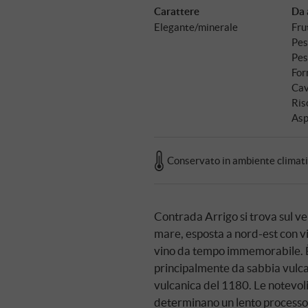
Carattere
Da 
Elegante/minerale
Fru
Pes
Pes
For
Cav
Ris
Asp
Conservato in ambiente climat
Contrada Arrigo si trova sul ver
mare, esposta a nord-est con vis
vino da tempo immemorabile. È 
principalmente da sabbia vulca
vulcanica del 1180. Le notevoli
determinano un lento processo 