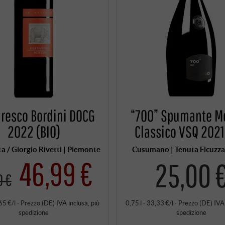
resco Bordini DOCG
“700” Spumante M
2022 (BIO)
Classico VSQ 2021
ta / Giorgio Rivetti | Piemonte
Cusumano | Tenuta Ficuzza |
46,99 €
25,00 
0 €
65 €/l
·
Prezzo (DE)
IVA inclusa
, più
0,75 l · 33,33 €/l
·
Prezzo (DE)
IVA
spedizione
spedizione