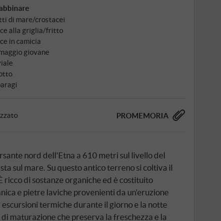
abbinare
tti di mare/crostacei
ce alla griglia/fritto
ce in camicia
maggio giovane
iale
otto
aragi
izzato
PROMEMORIA
sante nord dell'Etna a 610 metri sul livello del
ta sul mare. Su questo antico terreno si coltiva il
ricco di sostanze organiche ed è costituito
nica e pietre laviche provenienti da un'eruzione
 escursioni termiche durante il giorno e la notte
di maturazione che preserva la freschezza e la