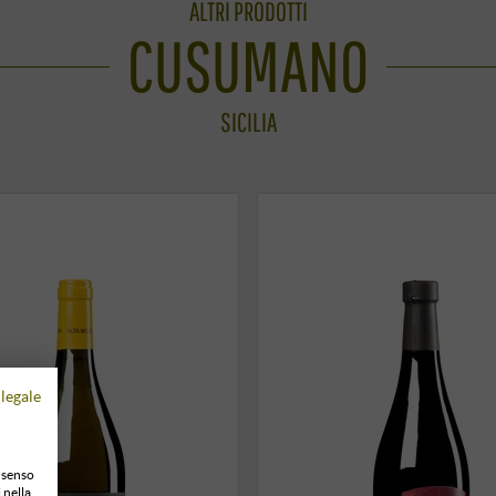
ALTRI PRODOTTI
CUSUMANO
SICILIA
legale
onsenso
 nella