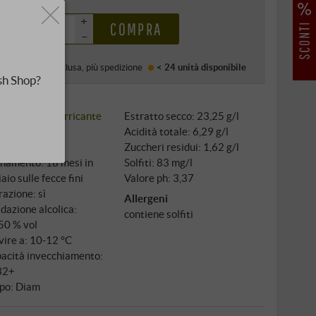
0 €
+
COMPRA
–
ezzo (DE)
IVA inclusa
, più
spedizione
< 24 unità
disponibile
sh Shop?
igno: 100%
Carricante
Estratto secco: 23,25 g/l
tivazione:
Acidità totale: 6,29 g/l
venzionale
Zuccheri residui: 1,62 g/l
inamento: 18 mesi in
Solfiti: 83 mg/l
aio sulle fecce fini
Valore ph: 3,37
razione: sì
Allergeni
dazione alcolica:
contiene solfiti
50 % vol
vire a: 10‑12 °C
acità invecchiamento:
32+
po: Diam