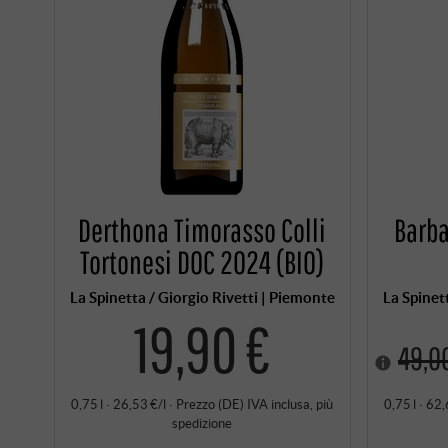
Derthona Timorasso Colli
Barba
Tortonesi DOC 2024 (BIO)
La Spinetta / Giorgio Rivetti | Piemonte
La Spinet
19,90 €
49,0
0,75 l · 26,53 €/l
·
Prezzo (DE)
IVA inclusa
, più
0,75 l · 62,
spedizione