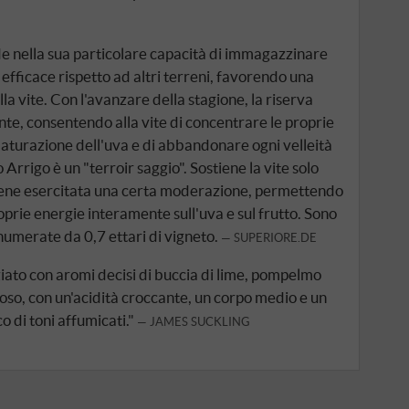
iede nella sua particolare capacità di immagazzinare
 efficace rispetto ad altri terreni, favorendo una
a vite. Con l'avanzare della stagione, la riserva
e, consentendo alla vite di concentrare le proprie
aturazione dell'uva e di abbandonare ogni velleità
 Arrigo è un "terroir saggio". Sostiene la vite solo
, viene esercitata una certa moderazione, permettendo
oprie energie interamente sull'uva e sul frutto. Sono
numerate da 0,7 ettari di vigneto.
SUPERIORE.DE
iato con aromi decisi di buccia di lime, pompelmo
etoso, con un'acidità croccante, un corpo medio e un
co di toni affumicati."
JAMES SUCKLING