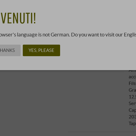
67,0
VENUTI!
19081122 ·
0,75 l · 89,33 €/l
·
Pr
owser's language is not German. Do you want to visit our Engli
Vit
THANKS
YES, PLEASE
Recensioni
Col
Doctor Wine
:
96 punti
con
James Suckling
:
94 punti
Aff
acci
Filt
Gra
12,
Ser
Cap
20
Tap