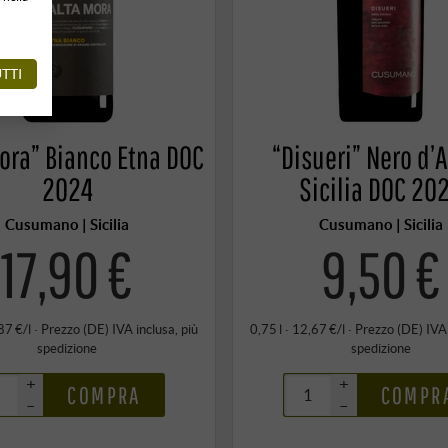
TTI
Mora” Bianco Etna DOC
“Disueri” Nero d’
2024
Sicilia DOC 20
Cusumano | Sicilia
Cusumano | Sicilia
17,90 €
9,50 €
87 €/l
·
Prezzo (DE)
IVA inclusa
, più
0,75 l · 12,67 €/l
·
Prezzo (DE)
IVA
spedizione
spedizione
+
+
COMPRA
COMPR
–
–