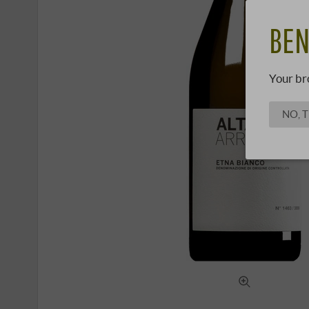
BEN
Your br
NO, 