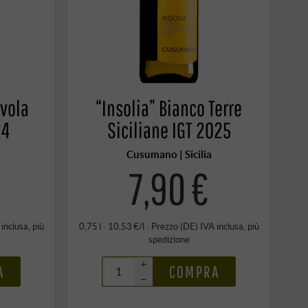
Avola
“Insolia” Bianco Terre
24
Siciliane IGT 2025
Cusumano | Sicilia
7,90 €
 inclusa
, più
0,75 l · 10,53 €/l
·
Prezzo (DE)
IVA inclusa
, più
spedizione
+
A
COMPRA
–