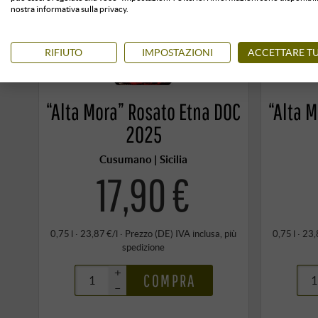
nostra informativa sulla privacy.
RIFIUTO
IMPOSTAZIONI
ACCETTARE TU
“Alta Mora” Rosato Etna DOC
“Alta 
2025
Cusumano | Sicilia
17,90 €
0,75 l · 23,87 €/l
·
Prezzo (DE)
IVA inclusa
, più
0,75 l · 23,
spedizione
+
COMPRA
–