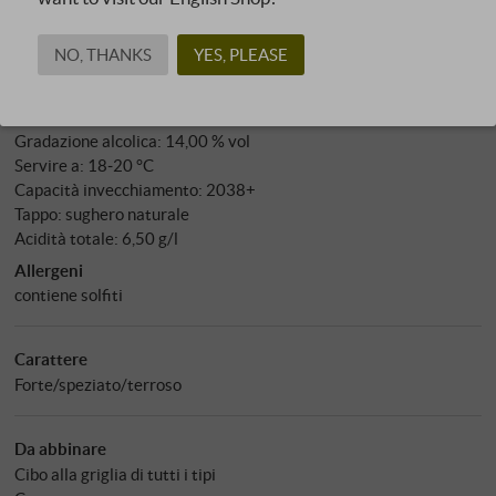
Vitigno: 100%
Aglianico
NO, THANKS
YES, PLEASE
Coltivazione: naturale
Affinamento: 36 mesi tonneau/barrique
Filtrazione: no
Gradazione alcolica: 14,00 % vol
Servire a: 18‑20 °C
Capacità invecchiamento: 2038+
Tappo: sughero naturale
Acidità totale: 6,50 g/l
Allergeni
contiene solfiti
Carattere
Forte/speziato/terroso
Da abbinare
Cibo alla griglia di tutti i tipi