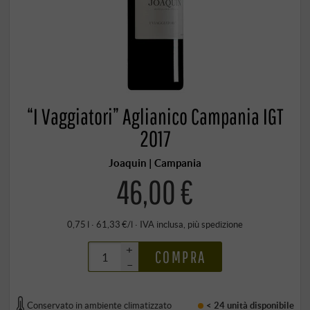
“I Vaggiatori” Aglianico Campania IGT
2017
Joaquin | Campania
46,00 €
0,75 l · 61,33 €/l
·
IVA inclusa
, più
spedizione
+
COMPRA
–
Conservato in ambiente climatizzato
< 24 unità
disponibile