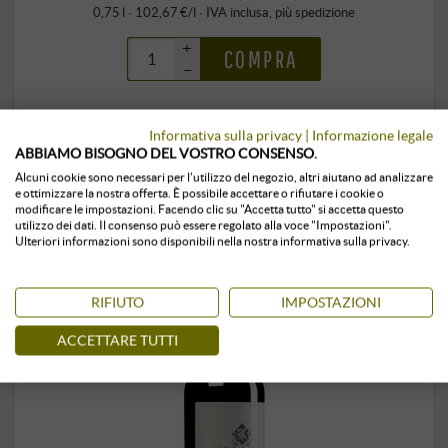
0,75 l · 102,67 €/l
·
IVA inclusa
, più
spedizione
+
COMPRA
–
Conservato in ambiente climatizzato
9 unità
disponibile
Informativa sulla privacy
|
Informazione legale
ABBIAMO BISOGNO DEL VOSTRO CONSENSO.
Alcuni cookie sono necessari per l'utilizzo del negozio, altri aiutano ad analizzare
e ottimizzare la nostra offerta. È possibile accettare o rifiutare i cookie o
modificare le impostazioni. Facendo clic su "Accetta tutto" si accetta questo
utilizzo dei dati. Il consenso può essere regolato alla voce "Impostazioni".
Ulteriori informazioni sono disponibili nella nostra informativa sulla privacy.
RIFIUTO
IMPOSTAZIONI
ACCETTARE TUTTI