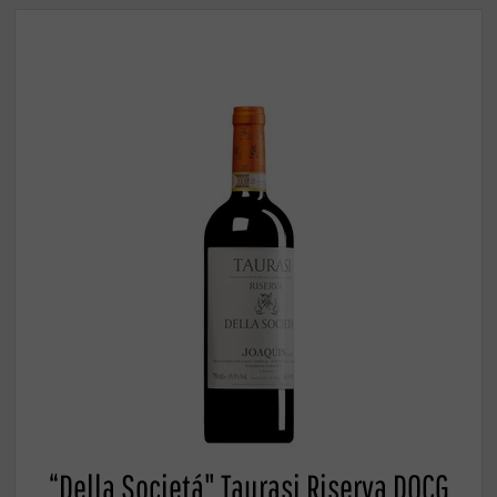
“Della Societá" Taurasi Riserva DOCG