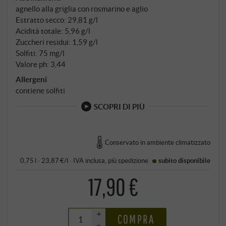
agnello alla griglia con rosmarino e aglio
Estratto secco: 29,81 g/l
Acidità totale: 5,96 g/l
Zuccheri residui: 1,59 g/l
Solfiti: 75 mg/l
Valore ph: 3,44
Allergeni
contiene solfiti
SCOPRI DI PIÙ
Conservato in ambiente climatizzato
0,75 l · 23,87 €/l
·
IVA inclusa
, più
spedizione
subito disponibile
17,90 €
+
COMPRA
–