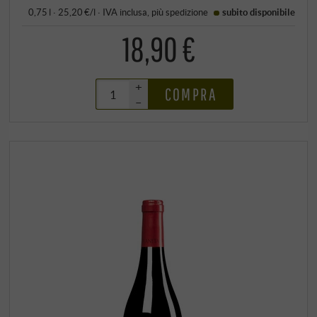
0,75 l · 25,20 €/l
·
IVA inclusa
, più
spedizione
subito disponibile
18,90 €
+
COMPRA
–