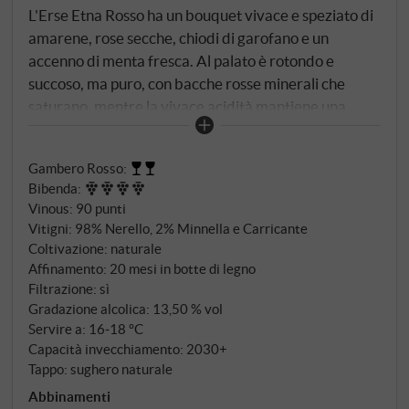
L'Erse Etna Rosso ha un bouquet vivace e speziato di
amarene, rose secche, chiodi di garofano e un
accenno di menta fresca. Al palato è rotondo e
succoso, ma puro, con bacche rosse minerali che
saturano, mentre la vivace acidità mantiene una
fantastica freschezza. Una sottile patina di tannini
fini e una nota salina definiscono il finale, che si
Gambero Rosso
:
affloscia dolcemente e con un accenno di fiori rossi.
Bibenda
:
Un ottimo rapporto qualità-prezzo.
SUPERIORE.DE
Vinous
:
90 punti
Vitigni: 98% Nerello, 2% Minnella e Carricante
Coltivazione: naturale
Affinamento: 20 mesi in botte di legno
Filtrazione: sì
Gradazione alcolica: 13,50 % vol
Servire a: 16‑18 °C
Capacità invecchiamento: 2030+
Tappo: sughero naturale
Abbinamenti