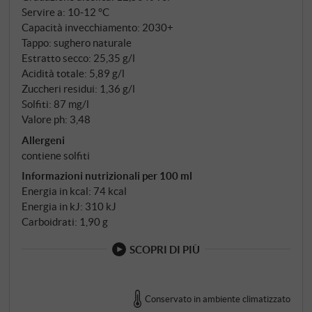
Servire a: 10‑12 °C
e da due o tre mesi di riposo in bottiglia.
Capacità invecchiamento: 2030+
Tappo: sughero naturale
Estratto secco: 25,35 g/l
Acidità totale: 5,89 g/l
Zuccheri residui: 1,36 g/l
Solfiti: 87 mg/l
Valore ph: 3,48
Allergeni
contiene solfiti
Informazioni nutrizionali per 100 ml
Energia in kcal: 74 kcal
Energia in kJ: 310 kJ
Carboidrati: 1,90 g
SCOPRI DI PIÙ
Conservato in ambiente climatizzato