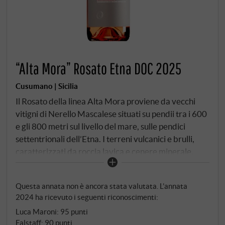
“Alta Mora” Rosato Etna DOC 2025
Cusumano | Sicilia
Il Rosato della linea Alta Mora proviene da vecchi
vitigni di Nerello Mascalese situati su pendii tra i 600
e gli 800 metri sul livello del mare, sulle pendici
settentrionali dell’Etna. I terreni vulcanici e brulli,
caratterizzati da roccia lavica e cenere minerale,
conferiscono al vino una tensione tipica del territorio
e una profondità fine e salata. Le uve vengono
Questa annata non è ancora stata valutata. L’annata
raccolte precocemente e pressate immediatamente
2024 ha ricevuto i seguenti riconoscimenti:
per preservarne la freschezza e la finezza.
Luca Maroni
:
95 punti
L'affinamento avviene esclusivamente in acciaio
Falstaff
:
90 punti