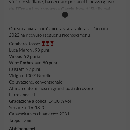
vinicole siciliane, ha cercato per anni il pezzo giusto
dell'Etna e l'ha trovato a Castiglione di Sicilia nel
2013 – e l'ha trovato a Castiglione di Sicilia nel 2013.
Sul versante nord del vulcano, in contrade come
Questa annata non è ancora stata valutata. L’annata
Verzella, Feudo di Mezzo, Guardiola e Solicchiata, a
2022 ha ricevuto i seguenti riconoscimenti:
800 metri di altitudine, in terreni lavici neri e ricchi di
Gambero Rosso
:
minerali. Alta Mora – alta e nera – non è solo un
Luca Maroni
:
93 punti
nome. È una descrizione del luogo. 100% Nerello
Vinous
:
92 punti
Mascalese, raccolto a mano in ottobre. La
Wine Enthusiast
:
90 punti
fermentazione in ammasso dura dodici giorni in
Falstaff
:
92 punti
acciaio, seguita da sei mesi in grandi botti di rovere
Vitigno: 100% Nerello
da 25 ettolitri. Un ingresso accessibile nel portafoglio
Coltivazione: convenzionale
Affinamento: 6 mesi in grandi botti di rovere
di Alta Mora – e una chiara affermazione: il Nerello
Filtrazione: sì
Mascalese a queste altitudini non ha bisogno di
Gradazione alcolica: 14,00 % vol
essere messo in scena.
Servire a: 16‑18 °C
Capacità invecchiamento: 2031+
Tappo: Diam
Abbinamenti