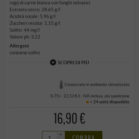
ragù di carne bianca con funghi selvatici
Estratto secco: 28,65 g/l
Acidità totale: 5,96 g/l
Zuccheri residui: 1,15 g/l
Solfiti: 44 mg/l
Valore ph: 3,22
Allergeni
contiene solfiti
SCOPRI DI PIÙ
Conservato in ambiente climatizzato
0,75 l · 22,53 €/l
·
IVA inclusa
, più
spedizione
< 24 unità
disponibile
16,90 €
+
COMPRA