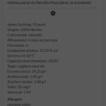
minima parte da Nerello Mascalese, proveniente
dall'unico ettaro di vigneto esposto a nord-est a 700
metri di altitudine. Qui, dove la brezza mattutina sale
dalla Valle dell'Alcantara e il caldo pomeridiano è
James Suckling
:
93 punti
tenuto a bada dalle antiche sciare, si sviluppa un
Vitigno: 100% Nerello
rosato di eccezionale personalità. Le due varietà di
Coltivazione: naturale
Nerello vengono vinificate separatamente con una
Affinamento: 6 mesi acciaio inox
macerazione a freddo di 12 ore a 12-14°C per
Filtrazione: sì
estrarre delicatamente colore e aromi, prima di
Gradazione alcolica: 12,50 % vol
essere unite per la fermentazione alcolica e il
Servire a: 8‑10 °C
Capacità invecchiamento: 2029+
successivo affinamento in vasche di acciaio inox.
Tappo: sughero naturale
Estratto secco: 24,25 g/l
Acidità totale: 5,85 g/l
Zuccheri residui: 1,40 g/l
Solfiti: 85 mg/l
Valore ph: 3,49
Allergeni
contiene solfiti