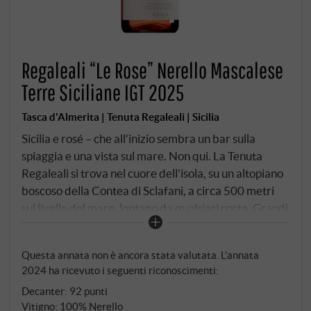
Regaleali “Le Rose” Nerello Mascalese
Terre Siciliane IGT 2025
Tasca d'Almerita | Tenuta Regaleali | Sicilia
Sicilia e rosé – che all'inizio sembra un bar sulla
spiaggia e una vista sul mare. Non qui. La Tenuta
Regaleali si trova nel cuore dell'isola, su un altopiano
boscoso della Contea di Sclafani, a circa 500 metri
sul livello del mare, lontano da qualsiasi costa. Grandi
escursioni termiche tra giorno e notte, terreni
calcareo-argillosi, vitigni con una storia. La famiglia
Questa annata non è ancora stata valutata. L’annata
Tasca d'Almerita coltiva qui il Nerello Mascalese per
2024 ha ricevuto i seguenti riconoscimenti:
questo rosato dagli anni Settanta – un vitigno che non
Decanter
:
92 punti
ha eguali in Sicilia: Delicatamente fruttato, vivace,
Vitigno: 100% Nerello