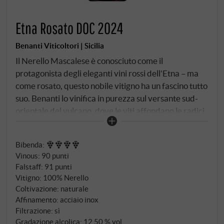
Etna Rosato DOC 2024
Benanti Viticoltori | Sicilia
Il Nerello Mascalese è conosciuto come il
protagonista degli eleganti vini rossi dell'Etna – ma
come rosato, questo nobile vitigno ha un fascino tutto
suo. Benanti lo vinifica in purezza sul versante sud-
orientale del vulcano, dove le viti affondano le radici
in sabbie vulcaniche ricche di minerali a un'altitudine
compresa tra i 500 e i 700 metri. Le uve vengono
Bibenda
:
raccolte a mano all'inizio di ottobre da viti su graticci
Vinous
:
90 punti
che hanno in media 25 anni. Dopo dodici ore di
Falstaff
:
91 punti
macerazione a freddo, le uve vengono pressate
Vitigno: 100% Nerello
delicatamente; solo il 65% del mosto viene trasferito
Coltivazione: naturale
nella vasca di acciaio inox. Dieci giorni di
Affinamento: acciaio inox
fermentazione a temperatura controllata con i lieviti
Filtrazione: sì
Gradazione alcolica: 12,50 % vol
dell'Etna, seguita da una maturazione sulle fecce fini