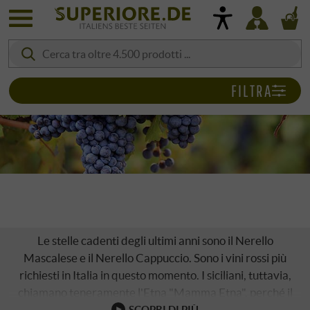
FILTRA
NERELLO
Le stelle cadenti degli ultimi anni sono il Nerello
Mascalese e il Nerello Cappuccio. Sono i vini rossi più
richiesti in Italia in questo momento. I siciliani, tuttavia,
chiamano teneramente l'Etna "Mamma Etna", perché il
terreno nero di lava è molto fertile. Qui si trovano antichi
SCOPRI DI PIÙ