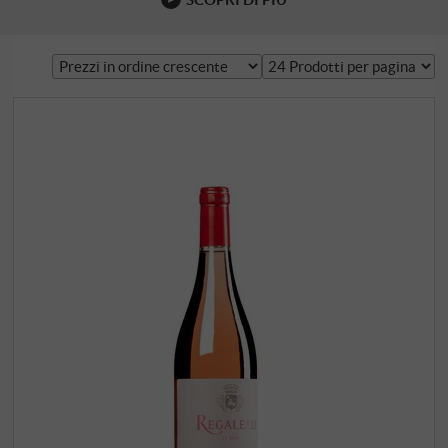
vigneti i cui diritti di impianto sono stati venduti alla
Toscana durante il boom della Maremma. Nel 2001 non
c'erano più 20 aziende agricole. Oggi, più di 140 sono di …