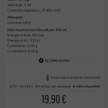
Valore ph: 3,36
Controllo organico n.: IT‑BIO‑015
Allergeni
contiene solfiti
Informazioni nutrizionali per 100 ml
Energia in kcal: 80 kcal
Energia in kJ: 332 kJ
Carboidrati: 0,60 g
Lo zucchero: 0,10 g
SCOPRI DI PIÙ
Conservato in ambiente climatizzato
0,75 l · 26,53 €/l
·
IVA inclusa
, più
spedizione
subito disponibile
19,90 €