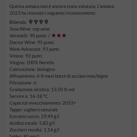
proveniente dalla Contrada Feudo di Mezzo incarna
Questa annata non è ancora stata valutata. L’annata
questa nuova era con impressionante chiarezza. La
2023 ha ricevuto i seguenti riconoscimenti:
famiglia Planeta, pionieri del vino siciliano dal 1694,
Bibenda
:
ha raggiunto nel 2008 le pendici settentrionali
Slow Wine
:
top wine
dell’Etna e ha immediatamente riconosciuto lo
Veronelli
:
90 punti
straordinario potenziale dei terreni vulcanici. A
Doctor Wine
:
95 punti
Feudo di Mezzo, situato a 610 metri di altitudine, su
Wine Advocate
:
93 punti
sabbie laviche nere e sedimenti ricchi di minerali
Vinous
:
92 punti
nascono vini dall’espressività unica. La cantina è stata
Vitigno: 100% Nerello
Coltivazione: biologico
costruita nel 2012 su una colata lavica del 1566. Un
Affinamento: 6‑8 mesi botte di acciaio inox/legno
simbolo del legame tra vinificazione moderna e
Filtrazione: sì
storia geologica.
Gradazione alcolica: 13,50 % vol
Servire a: 16‑18 °C
Capacità invecchiamento: 2033+
Tappo: sughero naturale
Estratto secco: 29,49 g/l
Acidità totale: 5,82 g/l
Zuccheri residui: 1,14 g/l
Solfiti: 80 mg/l