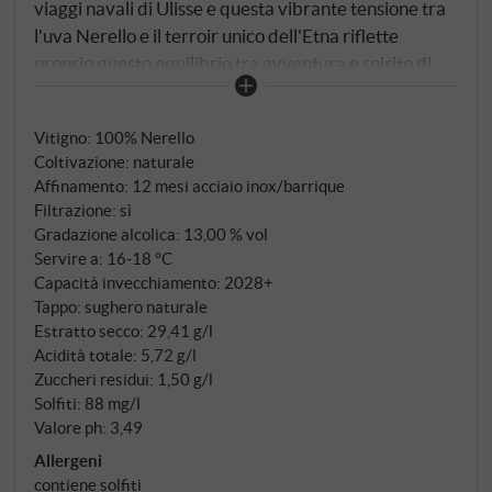
viaggi navali di Ulisse e questa vibrante tensione tra
l'uva Nerello e il terroir unico dell'Etna riflette
proprio questo equilibrio tra avventura e spirito di
scoperta. Colore rosso rubino intenso con riflessi
granati. Al naso si apre con un aroma di ciliegia, ribes
Vitigno: 100% Nerello
nero e lampone, insieme a pepe speziato e
Coltivazione: naturale
subliminale, vaniglia e un accenno di tabacco –
Affinamento: 12 mesi acciaio inox/barrique
chiaro, preciso e piacevolmente invitante. Al palato,
Filtrazione: sì
l'Ulysse ha un corpo moderato, un frutto succoso e
Gradazione alcolica: 13,00 % vol
un'acidità fine ma presente. I tannini sono
Servire a: 16‑18 °C
dolcemente incorporati, il finale è lungo, con un
Capacità invecchiamento: 2028+
Tappo: sughero naturale
retrogusto fine e un sacco di sapore che stuzzica
Estratto secco: 29,41 g/l
l'appetito per il sorso successivo. Un Etna Rosso
Acidità totale: 5,72 g/l
accessibile e colto – ideale con pollame scuro,
Zuccheri residui: 1,50 g/l
verdure grigliate o formaggi leggermente stagionati.
Solfiti: 88 mg/l
Buon viaggio! SUPERIORE.DE
Valore ph: 3,49
Allergeni
contiene solfiti