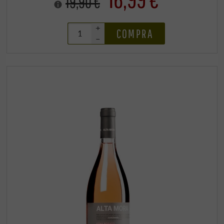
19,90 €
+
COMPRA
–