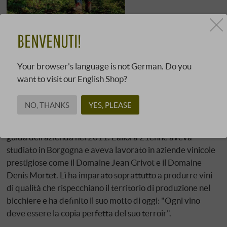
BENVENUTI!
Dal denso Barolo di Serralunga d'Alba ai vivaci vini
vulcanici prodotti alle pendici dell'Etna
la cantina
–
Giovanni Rosso offre senza dubbio una varietà
Your browser's language is not German. Do you
impressionante. Vini potenti, dalla struttura vellutata e
want to visit our English Shop?
dall'eleganza sono il segno distintivo della famosa azienda
di famiglia.
NO, THANKS
YES, PLEASE
La storia di successo dell'azienda, nata in Piemonte, è
iniziata quando il figlio di Giovanni, Davide, ha assunto la
guida dell'azienda nel 2011. L'allora 21enne aveva
studiato in Borgogna e aveva lavorato in aziende vinicole
prestigiose come il Domaine Jean Grivot e il Domaine
Denis Mortet. Lì ha imparato soprattutto a produrre vini
di qualità che rispecchiano il territorio di produzione nel
bicchiere e ha definito il suo motto di oggi: "Ogni vino
deve essere la copia perfetta del suo terroir".