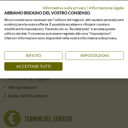
Responsabilità e sostenibilità
Informativa sulla privacy
|
Informazione legale
Offerte di lavoro attuali
ABBIAMO BISOGNO DEL VOSTRO CONSENSO.
Alcuni cookie sono necessari per l'utilizzo del negozio, altri aiutano ad analizzare
Press & Media
e ottimizzare la nostra offerta. È possibile accettare o rifiutare i cookie o
Newsletter
modificare le impostazioni. Facendo clic su "Accetta tutto" si accetta questo
utilizzo dei dati. Il consenso può essere regolato alla voce "Impostazioni".
Ulteriori informazioni sono disponibili nella nostra informativa sulla privacy.
TUTTE LE CANTINE
RIFIUTO
IMPOSTAZIONI
ACCETTARE TUTTI
Viticoltori dalla A alla Z
Viticoltori per regione
Altri produttori
Radar del Viticoltore
TERMINI DEL SERVIZIO