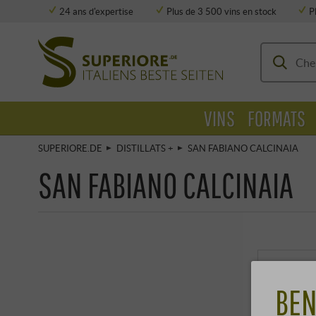
24 ans d'expertise
Plus de 3 500 vins en stock
P
Stockage entièrement climatisé
VINS
FORMATS
SUPERIORE.DE
DISTILLATS +
SAN FABIANO CALCINAIA
SAN FABIANO CALCINAIA
SC
BEN