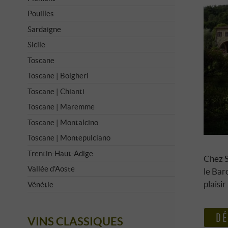
Pouilles
Sardaigne
Sicile
Toscane
Toscane | Bolgheri
Toscane | Chianti
Toscane | Maremme
Toscane | Montalcino
Toscane | Montepulciano
Trentin-Haut-Adige
Chez S
Vallée d'Aoste
le Bar
plaisi
Vénétie
DÉ
VINS CLASSIQUES