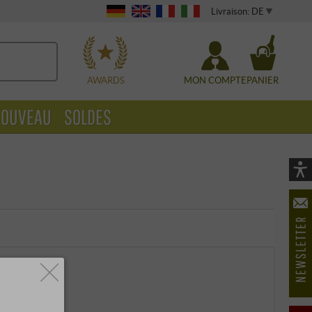
Livraison: DE
WÄHLEN
AWARDS
MON COMPTE
PANIER
OUVEAU
SOLDES
Vi
As
öf