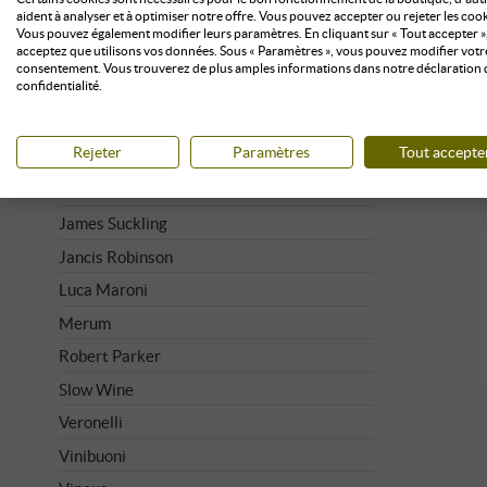
BIEN NOTÉ
aident à analyser et à optimiser notre offre. Vous pouvez accepter ou rejeter les cook
Vous pouvez également modifier leurs paramètres. En cliquant sur « Tout accepter »
acceptez que utilisons vos données. Sous « Paramètres », vous pouvez modifier votr
Bibenda
consentement. Vous trouverez de plus amples informations dans notre déclaration 
confidentialité.
Decanter
Doctor Wine
Rejeter
Paramètres
Tout accepte
Falstaff
Gambero Rosso
James Suckling
Jancis Robinson
Luca Maroni
Merum
Robert Parker
Slow Wine
Veronelli
Vinibuoni