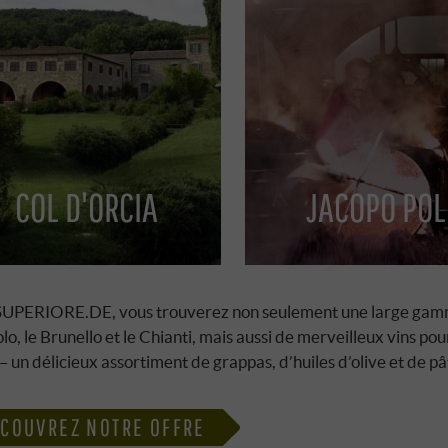
COL D'ORCIA
JACOPO POL
UPERIORE.DE, vous trouverez non seulement une large gamme d
olo, le Brunello et le Chianti, mais aussi de merveilleux vins 
r – un délicieux assortiment de grappas, d’huiles d’olive et de pâ
COUVREZ NOTRE OFFRE