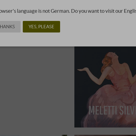
reusement, aucun produit de San Fabiano Calcinaia n'est 
owser's language is not German. Do you want to visit our Engli
THANKS
YES, PLEASE
RES VIGNERONS DE CETTE RÉGION
VERMOUTH
MELETTI SILV