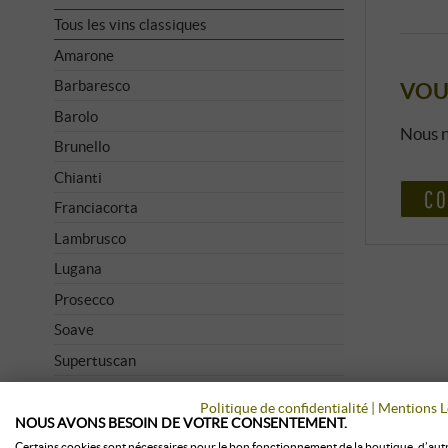
Tous les vins classiques
Amarone
Barbaresco
VOU
Barolo
Nous n
Brunello
Chianti
CO
Franciacorta
Lambrusco
Lugana
Prosecco
Soave
Supertuscan
Vino Nobile
Politique de confidentialité
|
Mentions L
NOUS AVONS BESOIN DE VOTRE CONSENTEMENT.
Certains cookies sont nécessaires pour le bon fonctionnement de la boutique, d’aut