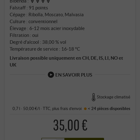
Bibenda
:
nouvelle catégorie et a obtenu l'autorisation
Falstaff
:
91 points
ministérielle. Aujourd'hui, les distillateurs du monde
Cépage : Ribolla, Moscato, Malvasia
entier suivent leur modèle. Pour l'Uvabianca, ils
Culture : conventionnel
choisissent trois cépages blancs aromatiques :
Élevage : 6‑12 mois acier inoxydable
Moscato, Malvasia et Ribolla. Chacun est fermenté
Filtration : oui
en monocépage et distillé dans l'alambic à vapeur en
Degré d'alcool : 38,00 % vol
Température de service : 16‑18 °C
cuivre de Benito ; ce n'est qu'après la maturation que
les trois distillats s'unissent.
Livraison possible uniquement en CH, DE, IS, LI, NO et
UK
EN SAVOIR PLUS
Stockage climatisé
0,7 l · 50,00 €/l
·
TTC
, plus
frais d’envoi
< 24 pièces
disponibles
35,00 €