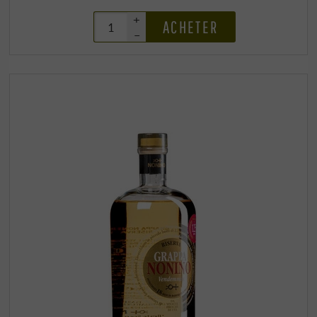
+
ACHETER
–