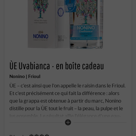
ÙE Uvabianca · en boîte cadeau
Nonino | Frioul
ÙE – c'est ainsi que l'on appelle le raisin dans le Frioul.
Et c'est précisément ce qui fait la différence : alors
que la grappa est obtenue à partir du marc, Nonino
distille pour la ÙE tout le fruit – la peau, la pulpe et le
jus ensemble. Le résultat allie l'élégance d'une eau-
de-vie de vin et le caractère de la grappa. Le 27
novembre 1984, la famille Nonino a créé cette