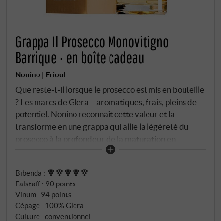
Grappa Il Prosecco Monovitigno
Barrique · en boîte cadeau
Nonino | Frioul
Que reste-t-il lorsque le prosecco est mis en bouteille
? Les marcs de Glera – aromatiques, frais, pleins de
potentiel. Nonino reconnaît cette valeur et la
transforme en une grappa qui allie la légèreté du
prosecco à la profondeur de la maturation en
barrique. Des vinacce frais et égrappés provenant
de régions viticoles sélectionnées sont
Bibenda
:
immédiatement fermentés et distillés dans les
Falstaff
:
90 points
alambics à vapeur en cuivre de Benito. Commencent
Vinum
:
94 points
alors 24 mois en barriques et petits fûts sous scellés
Cépage : 100% Glera
douaniers – assez de temps pour que la limpidité se
Culture : conventionnel