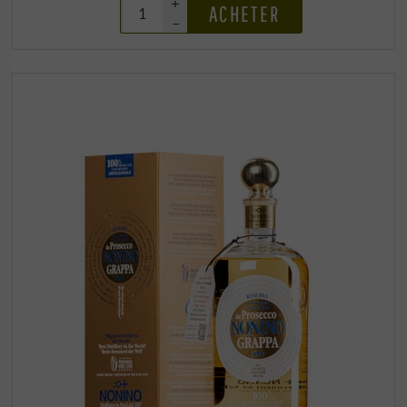
+
ACHETER
–