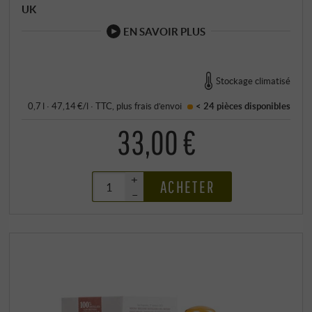
UK
EN SAVOIR PLUS
Stockage climatisé
0,7 l · 47,14 €/l
·
TTC
, plus
frais d’envoi
< 24 pièces
disponibles
33,00 €
+
ACHETER
–