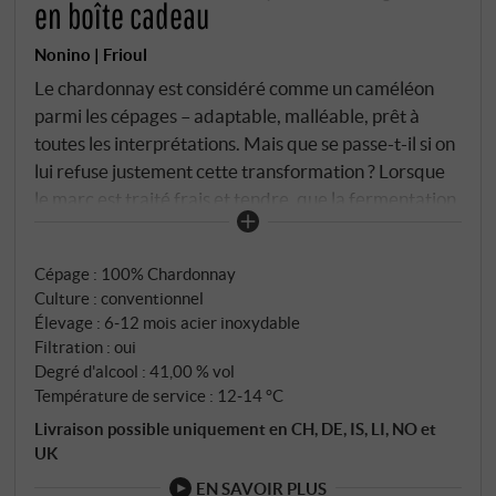
en boîte cadeau
Nonino | Frioul
Le chardonnay est considéré comme un caméléon
parmi les cépages – adaptable, malléable, prêt à
toutes les interprétations. Mais que se passe-t-il si on
lui refuse justement cette transformation ? Lorsque
le marc est traité frais et tendre, que la fermentation
se fait en anaérobie dans de l'acier inoxydable, que la
distillation se fait lentement dans l'alambic à vapeur
Cépage : 100% Chardonnay
en cuivre de Benito Nonino – et ensuite : pas de bois,
Culture : conventionnel
pas de coloration, seulement du repos dans de l'acier
Élevage : 6‑12 mois acier inoxydable
neutre ? Le résultat est une clarté cristalline. Au nez,
Filtration : oui
des fruits clairs s'épanouissent – pomme, poire, un
Degré d'alcool : 41,00 % vol
soupçon de pain fraîchement cuit. En bouche, on
Température de service : 12‑14 °C
retrouve cette douceur harmonieuse qui caractérise
Livraison possible uniquement en CH, DE, IS, LI, NO et
le chardonnay lorsqu'on lui laisse de l'espace plutôt
UK
qu'une direction. La finale est douce et persistante.
EN SAVOIR PLUS