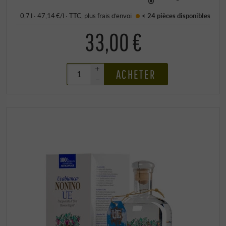
0,7 l · 47,14 €/l
·
TTC
, plus
frais d’envoi
< 24 pièces
disponibles
33,00 €
+
ACHETER
–