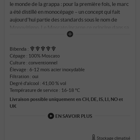
le monde de la grappa : pour la première fois, le marc
a été distillé en monocépage – un concept qui fait
aujourd'hui partie des standards sous le nom de
Monovitigno. Le Moscato incarne ce principe dans sa
forme la plus aromatique. Les vinacce frais et
moelleux du cépage Moscato provenant de régions
Bibenda
:
de production sélectionnées fermentent à l'abri de
Cépage : 100% Moscato
l'air dans des cuves en inox à température contrôlée.
Culture : conventionnel
La distillation discontinue dans des alambics à
Élevage : 6‑12 mois acier inoxydable
vapeur en cuivre s'effectue en séparant l'amont de
Filtration : oui
l'aval – seul le cœur arrive dans la bouteille. La
Degré d'alcool : 41,00 % vol
maturation en acier inoxydable préserve la fraîcheur
Température de service : 16‑18 °C
et la clarté typiques du cépage.
Livraison possible uniquement en CH, DE, IS, LI, NO et
UK
EN SAVOIR PLUS
Stockage climatisé