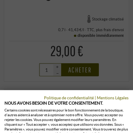
Servie à 12°C dans un verre tulipe, cette grappa
révèle l'essence du cépage – authentique et sûre
d'elle. SUPERIORE.DE
Stockage climatisé
0,7 l · 41,43 €/l
·
TTC
, plus
frais d’envoi
disponible immédiatement
29,00 €
+
ACHETER
–
Politique de confidentialité
|
Mentions Légales
NOUS AVONS BESOIN DE VOTRE CONSENTEMENT.
Certains cookies sont nécessaires pour le bon fonctionnement de la boutique,
d’autres aident à analyser et à optimiser notre offre. Vous pouvez accepter ou
rejeter les cookies. Vous pouvez également modifier leurs paramètres. En
cliquant sur « Tout accepter », vous acceptez que utilisons vos données. Sous «
Paramètres », vous pouvez modifier votre consentement. Vous trouverez de plus