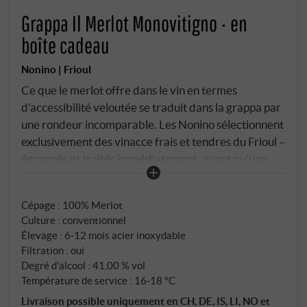
Grappa Il Merlot Monovitigno · en
boîte cadeau
Nonino | Frioul
Ce que le merlot offre dans le vin en termes
d'accessibilité veloutée se traduit dans la grappa par
une rondeur incomparable. Les Nonino sélectionnent
exclusivement des vinacce frais et tendres du Frioul –
égrappés et traités immédiatement, avant qu'une
fermentation secondaire indésirable ne puisse se
produire. La fermentation a lieu à l'abri de l'air dans
Cépage : 100% Merlot
des cuves en inox à température contrôlée. Ensuite,
Culture : conventionnel
la famille distille dans ses alambics à vapeur en
Élevage : 6‑12 mois acier inoxydable
cuivre de manière discontinue et lente, afin que seul
Filtration : oui
le cœur soit mis en bouteille. Après six à douze mois
Degré d'alcool : 41,00 % vol
de repos dans l'acier inoxydable, le distillat conserve
Température de service : 16‑18 °C
sa clarté cristalline.
Livraison possible uniquement en CH, DE, IS, LI, NO et