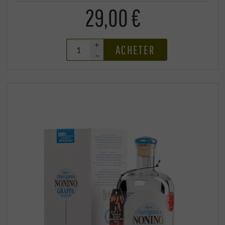
29,00 €
+
ACHETER
–