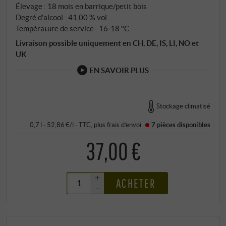
transforme en ambre chaud aux reflets dorés. Le
Élevage : 18 mois en barrique/petit bois
résultat est doux et floral : la pomme verte et les
Degré d'alcool : 41,00 % vol
Température de service : 16‑18 °C
fleurs d'amandier rappellent le cépage d'origine,
avant que de fines notes de vanille et de chocolat ne
Livraison possible uniquement en CH, DE, IS, LI, NO et
UK
s'y ajoutent. La bouche est onctueuse et flatteuse,
avec un soupçon de chocolat au lait dans la longue
EN SAVOIR PLUS
finale. SUPERIORE.DE
Stockage climatisé
0,7 l · 52,86 €/l
·
TTC
, plus
frais d’envoi
7 pièces
disponibles
37,00 €
+
ACHETER
–