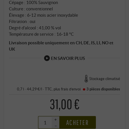
Cépage : 100% Sauvignon
lentement, dans les alambics à vapeur en cuivre de
Culture : conventionnel
Benito Nonino, avec une séparation précise de
Élevage : 6‑12 mois acier inoxydable
l'amont et de l'aval. Le résultat repose dans des
Filtration : oui
ballons en verre jusqu'à ce qu'il ait trouvé son
Degré d'alcool : 41,00 % vol
harmonie.
Température de service : 16‑18 °C
Livraison possible uniquement en CH, DE, IS, LI, NO et
UK
EN SAVOIR PLUS
Stockage climatisé
0,7 l · 44,29 €/l
·
TTC
, plus
frais d’envoi
3 pièces
disponibles
31,00 €
+
ACHETER
–