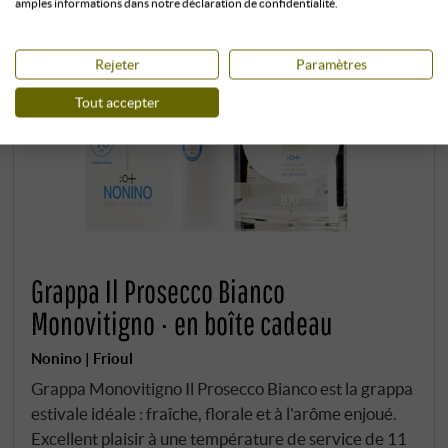
amples informations dans notre déclaration de confidentialité.
Rejeter
Paramètres
Tout accepter
Grappa Il Prosecco Bianco
Monovitigno · en boîte cadeau
Nonino | Frioul
Grappa Monovitigno Il Prosecco Bianco est la grappa
estivale idéale : fraîche, florale et à l'arôme enjoué.
Excellent plaisir à une température de service de 11