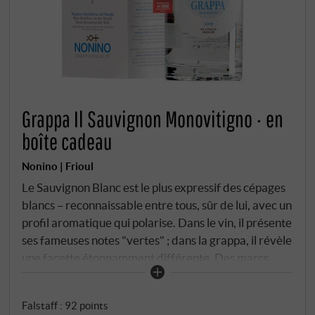
Grappa Il Sauvignon Monovitigno · en
boîte cadeau
Nonino | Frioul
Le Sauvignon Blanc est le plus expressif des cépages
blancs – reconnaissable entre tous, sûr de lui, avec un
profil aromatique qui polarise. Dans le vin, il présente
ses fameuses notes "vertes" ; dans la grappa, il révèle
une facette étonnamment différente. Des marcs
frais et égrappés provenant de régions viticoles
sélectionnées sont fermentés en anaérobiose dans
Falstaff
:
92 points
de l'acier inoxydable et distillés immédiatement –