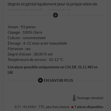
degrés et génial également pour la préparation de
nombreux cocktails.
SUPERIORE.DE
Vinum
:
93 points
Cépage : 100% Glera
Culture : conventionnel
Élevage : 6‑12 mois acier inoxydable
Filtration : oui
Degré d'alcool : 38,00 % vol
Température de service : 10‑12 °C
Livraison possible uniquement en CH, DE, IS, LI, NO et
UK
EN SAVOIR PLUS
Stockage climatisé
0,7 l · 41,43 €/l
·
TTC
, plus
frais d’envoi
7 pièces
disponibles