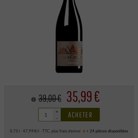
35,99 €
39,00 €
+
ACHETER
–
0,75 l · 47,99 €/l
·
TTC
, plus
frais d’envoi
< 24 pièces
disponibles