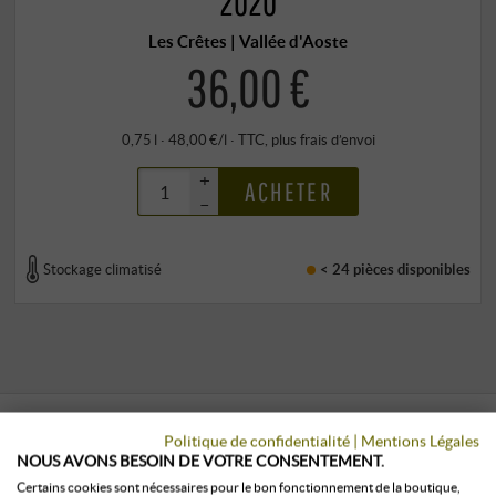
2020
Les Crêtes | Vallée d'Aoste
36,00 €
0,75 l · 48,00 €/l
·
TTC
, plus
frais d’envoi
+
ACHETER
–
Stockage climatisé
< 24 pièces
disponibles
Politique de confidentialité
|
Mentions Légales
NOUS AVONS BESOIN DE VOTRE CONSENTEMENT.
LES CLIENTS QUI ONT ACHETÉ CE
Certains cookies sont nécessaires pour le bon fonctionnement de la boutique,