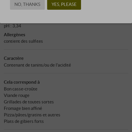
NO, THANKS
YES, PLEASE
Acidité totale
: 5,79 g/l
Sucre résiduel
: 1,69 g/l
Sulfites
: 66 mg/l
pH : 3,34
Allergènes
contient des sulfites
Caractère
Contenant de tanins/ou de l'acidité
Cela correspond à
Bon casse-croûte
Viande rouge
Grillades de toutes sortes
Fromage bien affiné
Pizza/pâtes/gratins et autres
Plats de gibiers forts