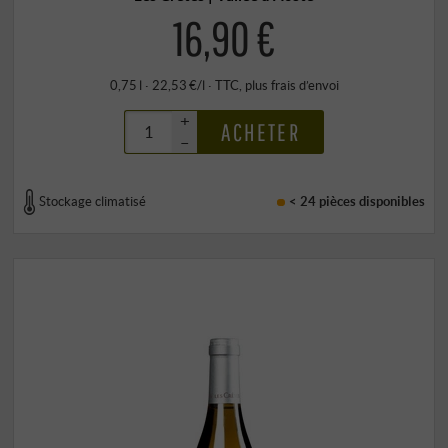
16,90 €
0,75 l · 22,53 €/l
·
TTC
, plus
frais d’envoi
+
ACHETER
–
Stockage climatisé
< 24 pièces
disponibles