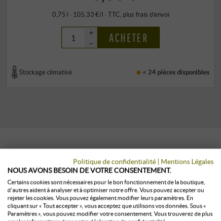
0,75 l · 105,33 €/l
·
TTC
, plus
frais d’envoi
+
ACHETER
–
Stockage climatisé
< 24 pièces
disponibles
LES CLIENTS QUI ONT ACHETÉ CE
Politique de confidentialité
|
Mentions Légales
NOUS AVONS BESOIN DE VOTRE CONSENTEMENT.
PRODUIT ONT ÉGALEMENT ACHETÉ :
Certains cookies sont nécessaires pour le bon fonctionnement de la boutique,
d’autres aident à analyser et à optimiser notre offre. Vous pouvez accepter ou
rejeter les cookies. Vous pouvez également modifier leurs paramètres. En
cliquant sur « Tout accepter », vous acceptez que utilisons vos données. Sous «
Paramètres », vous pouvez modifier votre consentement. Vous trouverez de plus