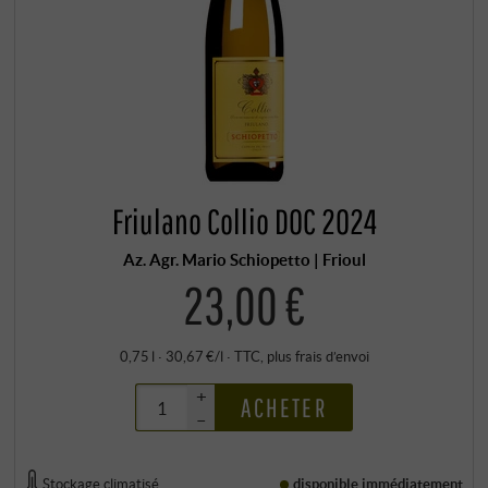
Friulano Collio DOC 2024
Az. Agr. Mario Schiopetto | Frioul
23,00 €
0,75 l · 30,67 €/l
·
TTC
, plus
frais d’envoi
+
ACHETER
–
Stockage climatisé
disponible immédiatement