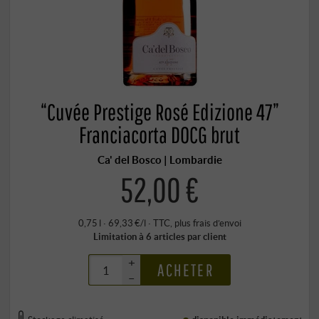
“Cuvée Prestige Rosé Edizione 47”
Franciacorta DOCG brut
Ca' del Bosco | Lombardie
52,00 €
0,75 l · 69,33 €/l
·
TTC
, plus
frais d’envoi
Limitation à 6 articles par client
+
ACHETER
–