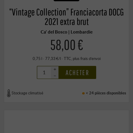
“Vintage Collection” Franciacorta DOCG
2021 extra brut
Ca' del Bosco | Lombardie
58,00 €
0,75 l · 77,33 €/l
·
TTC
, plus
frais d’envoi
+
ACHETER
–
Stockage climatisé
< 24 pièces
disponibles