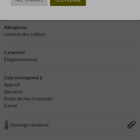
Sucre résiduel
: 1,50 g/l
Sulfites
: 56 mg/l
pH : 3,16
Allergènes
contient des sulfites
Caractère
Élégant/minéral
Cela correspond à
Apéritif
Desserts
Fruits de mer/crustacés
Caviar
Stockage climatisé