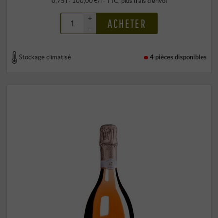
0,75 l · 100,00 €/l
·
TTC
, plus
frais d’envoi
+
ACHETER
–
Stockage climatisé
4 pièces
disponibles