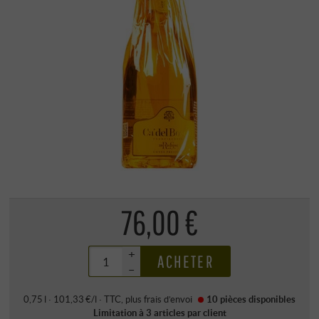
76,00 €
+
ACHETER
–
0,75 l · 101,33 €/l
·
TTC
, plus
frais d’envoi
10 pièces
disponibles
Limitation à 3 articles par client