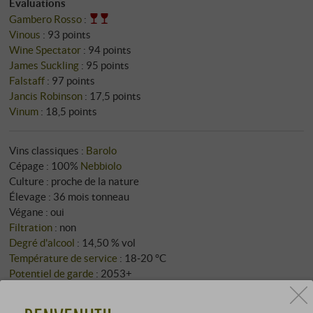
Évaluations
Gambero Rosso
:
Vinous
:
93 points
Wine Spectator
:
94 points
James Suckling
:
95 points
Falstaff
:
97 points
Jancis Robinson
:
17,5 points
Vinum
:
18,5 points
Vins classiques :
Barolo
Cépage : 100%
Nebbiolo
Culture : proche de la nature
Élevage : 36 mois tonneau
Végane : oui
Filtration
: non
Degré d'alcool
: 14,50 % vol
Température de service
: 18‑20 °C
Potentiel de garde
: 2053+
Bouchons : bouchon en liège naturel
Extrait total
: 30,15 g/l