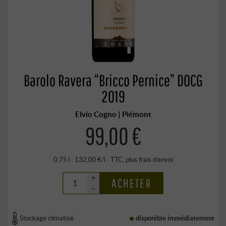
Barolo Ravera “Bricco Pernice” DOCG
2019
Elvio Cogno | Piémont
99,00 €
0,75 l · 132,00 €/l
·
TTC
, plus
frais d’envoi
+
ACHETER
–
Stockage climatisé
disponible immédiatement