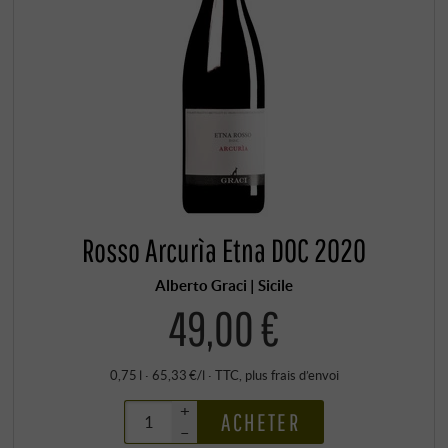
Rosso Arcurìa Etna DOC 2020
Alberto Graci | Sicile
49,00 €
0,75 l · 65,33 €/l
·
TTC
, plus
frais d’envoi
+
ACHETER
–