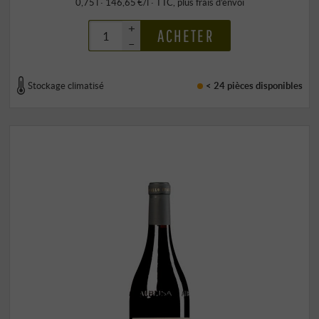
0,75 l · 146,65 €/l
·
TTC
, plus
frais d’envoi
+
ACHETER
–
Stockage climatisé
< 24 pièces
disponibles