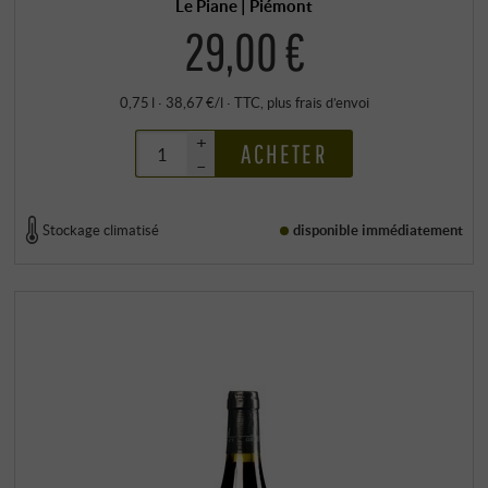
Le Piane | Piémont
29,00 €
0,75 l · 38,67 €/l
·
TTC
, plus
frais d’envoi
+
ACHETER
–
Stockage climatisé
disponible immédiatement