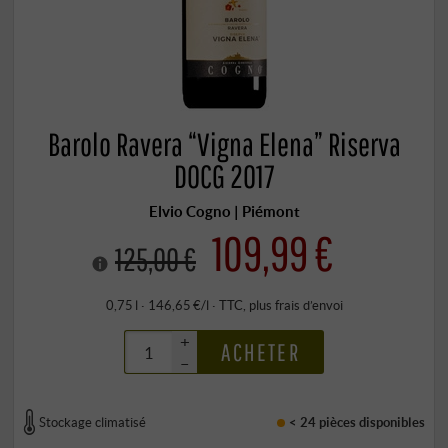
Barolo Ravera “Vigna Elena” Riserva
DOCG 2017
Elvio Cogno | Piémont
109,99 €
125,00 €
0,75 l · 146,65 €/l
·
TTC
, plus
frais d’envoi
+
ACHETER
–
Stockage climatisé
< 24 pièces
disponibles