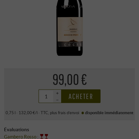
99,00 €
+
ACHETER
–
0,75 l · 132,00 €/l
·
TTC
, plus
frais d’envoi
disponible immédiatement
Évaluations
Gambero Rosso
: