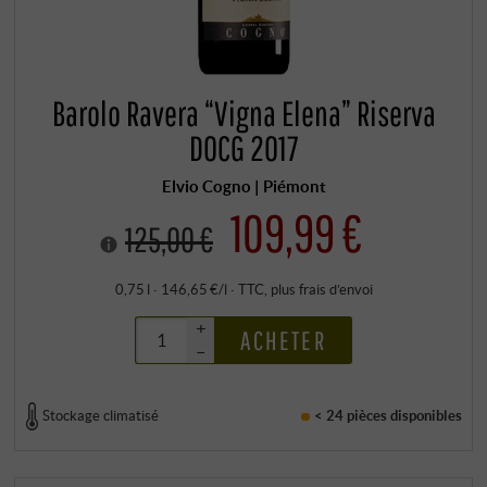
Barolo Ravera “Vigna Elena” Riserva
DOCG 2017
Elvio Cogno | Piémont
109,99 €
125,00 €
0,75 l · 146,65 €/l
·
TTC
, plus
frais d’envoi
+
ACHETER
–
Stockage climatisé
< 24 pièces
disponibles