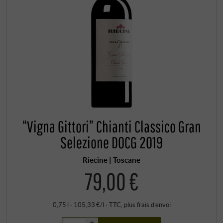
“Vigna Gittori” Chianti Classico Gran
Selezione DOCG 2019
Riecine | Toscane
79,00 €
0,75 l · 105,33 €/l
·
TTC
, plus
frais d’envoi
+