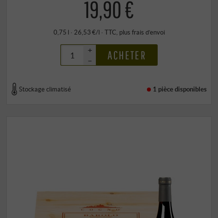
19,90 €
0,75 l · 26,53 €/l
·
TTC
, plus
frais d’envoi
+
ACHETER
–
Stockage climatisé
1 pièce
disponibles