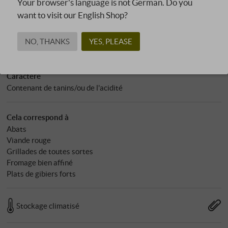
Your browser's language is not German. Do you
Sulfites
: 87 mg/l
want to visit our English Shop?
pH : 3,39
Allergènes
NO, THANKS
YES, PLEASE
contient des sulfites
Caractère
Contenant de tanins/ou de l'acidité
Cela correspond à
Abats
Viande rouge
Grillades de toutes sortes
Fromage bien affiné
Plats de gibiers forts
Stockage climatisé