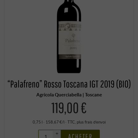
“Palafreno” Rosso Toscana IGT 2019 (BIO)
Agricola Querciabella | Toscane
119,00 €
0,75 l · 158,67 €/l
·
TTC
, plus
frais d’envoi
+
ACHETER