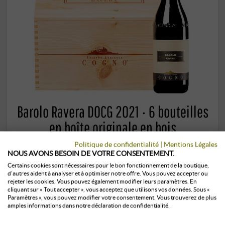
Barolo Ravera DOCG 2021 · 6 bouteilles
en boîte originale en bois
Politique de confidentialité
|
Mentions Légales
Elvio Cogno | Piémont
NOUS AVONS BESOIN DE VOTRE CONSENTEMENT.
484,00 €
Certains cookies sont nécessaires pour le bon fonctionnement de la boutique,
d’autres aident à analyser et à optimiser notre offre. Vous pouvez accepter ou
rejeter les cookies. Vous pouvez également modifier leurs paramètres. En
cliquant sur « Tout accepter », vous acceptez que utilisons vos données. Sous «
4,5 l · 107,56 €/l
·
TTC
, plus
frais d’envoi
Paramètres », vous pouvez modifier votre consentement. Vous trouverez de plus
amples informations dans notre déclaration de confidentialité.
+
ACHETER
–