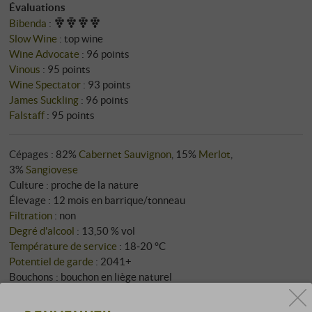
Évaluations
Bibenda
:
Slow Wine
:
top wine
Wine Advocate
:
96 points
Vinous
:
95 points
Wine Spectator
:
93 points
James Suckling
:
96 points
Falstaff
:
95 points
Cépages : 82%
Cabernet Sauvignon
, 15%
Merlot
,
3%
Sangiovese
Culture : proche de la nature
Élevage : 12 mois en barrique/tonneau
Filtration
: non
Degré d'alcool
: 13,50 % vol
Température de service
: 18‑20 °C
Potentiel de garde
: 2041+
Bouchons : bouchon en liège naturel
Accords mets et vins