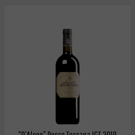
“D’Alceo” Rosso Toscana IGT 2019