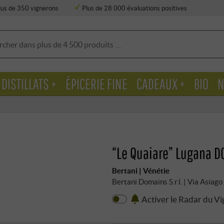
lus de 350 vignerons
Plus de 28 000 évaluations positives
DISTILLATS +
ÉPICERIE FINE
CADEAUX +
BIO
N
“Le Quaiare” Lugana D
Bertani | Vénétie
Bertani Domains S.r.l. | Via Asiag
Activer le Radar du V