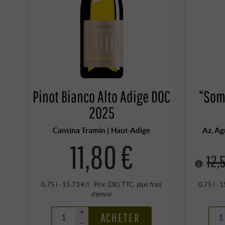
Pinot Bianco Alto Adige DOC
“Som
2025
Cantina Tramin | Haut-Adige
Az. Ag
11,80 €
12,
0,75 l · 15,73 €/l
·
Prix (DE)
TTC
, plus
frais
0,75 l · 1
d’envoi
+
ACHETER
–