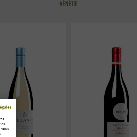
VÉNÉTIE
égales
res
ies.
, vous
e