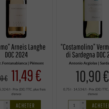
mo” Arneis Langhe
“Costamolino” Verm
DOC 2024
di Sardegna DOC 
r. Fontanabianca | Piémont
Antonio Argiolas | Sard
11,49 €
10,90 
50 €
5,32 €/l
·
Prix (DE)
TTC
, plus
frais
0,75 l · 14,53 €/l
·
Prix (DE)
TTC
d’envoi
d’envoi
+
+
ACHETER
ACHETE
–
–