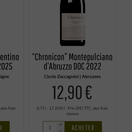
entino
“Chronicon” Montepulciano
2025
d’Abruzzo DOC 2022
aigne
Ciccio Zaccagnini | Abruzzes
€
12,90 €
, plus
frais
0,75 l · 17,20 €/l
·
Prix (DE)
TTC
, plus
frais
d’envoi
+
R
ACHETER
–