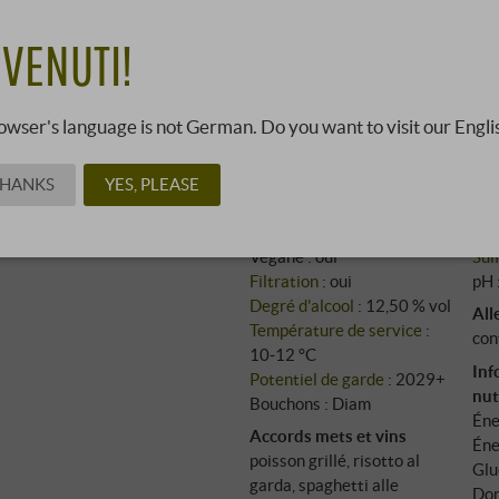
13,90
VENUTI!
03260225 ·
0,75 l · 18,53 €/l
·
P
owser's language is not German. Do you want to visit our Engli
Cépage : 100%
Trebbiano
Ext
THANKS
YES, PLEASE
Culture : conventionnel
Aci
Élevage : acier inoxydable
Suc
Végane : oui
Sul
Filtration
: oui
pH 
Degré d'alcool
: 12,50 % vol
All
Température de service
:
con
10‑12 °C
Inf
Potentiel de garde
: 2029+
nut
Bouchons : Diam
Éne
Accords mets et vins
Éne
poisson grillé, risotto al
Glu
garda, spaghetti alle
Don