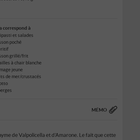
a correspond à
ipasti et salades
sson poché
ritif
sson grillé/frit
ailles à chair blanche
mage jeune
its de mer/crustacés
otto
erges
MÉMO
yme de Valpolicella et d'Amarone. Le fait que cette