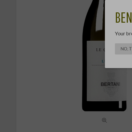
BEN
Your br
NO, 