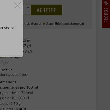
 €
+
ACHETER
–
rix (DE)
TTC
, plus
frais d’envoi
disponible immédiatement
sh Shop?
rait total
: 22,15 g/l
dité totale
: 5,57 g/l
re résiduel
: 3,79 g/l
fites
: 42 mg/l
: 3,29
ergènes
tient des sulfites
ormations
ritionnelles pro 100 ml
rgie en kcal : 74 kcal
rgie en kJ : 308 kJ
cides : 1,10 g
t sucres : 0,40 g