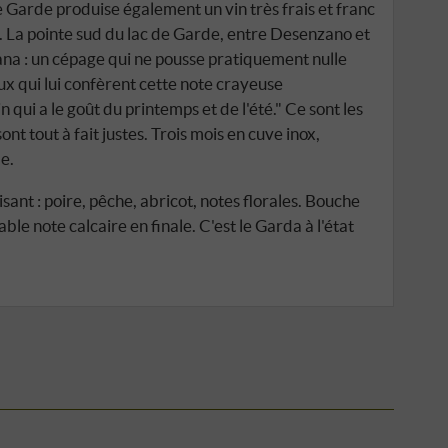
 Garde produise également un vin très frais et franc
 La pointe sud du lac de Garde, entre Desenzano et
biana : un cépage qui ne pousse pratiquement nulle
leux qui lui confèrent cette note crayeuse
n qui a le goût du printemps et de l'été." Ce sont les
ont tout à fait justes. Trois mois en cuve inox,
e.
isant : poire, pêche, abricot, notes florales. Bouche
ble note calcaire en finale. C'est le Garda à l'état