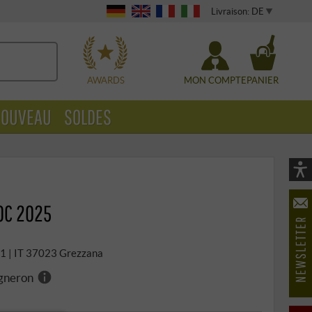
Livraison: DE
WÄHLEN
AWARDS
MON COMPTE
PANIER
OUVEAU
SOLDES
Vi
As
OC 2025
öf
o 1 | IT 37023 Grezzana
igneron