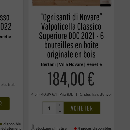
asso
“Ognisanti di Novare”
2022
Valpolicella Classico
Superiore DOC 2021 · 6
énétie
bouteilles en boîte
originale en bois
€
Bertani | Villa Novare | Vénétie
184,00 €
, plus
frais
4,5 l · 40,89 €/l
·
Prix (DE)
TTC
, plus
frais d’envoi
R
+
ACHETER
–
disponible
médiatement
Stockage climatisé
4 pièces
disponibles