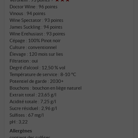
églantier, fines notes briochées, noisette et un
Doctor Wine
:
96 points
soupçon de fumée. La bouche est puissante et
Vinous
:
94 points
concentrée, portée par une acidité ferme et limpide
Wine Spectator
:
93 points
et une texture soyeuse. Le fruit reste subtil, tandis
James Suckling
:
94 points
Wine Enthusiast
:
93 points
que la minéralité salée et les fines notes grillées
Cépage : 100% Pinot noir
créent une grande tension interne. La finale est
Culture : conventionnel
longue, fraîche et complexe, avec des réminiscences
Élevage : 120 mois sur lies
d'herbes séchées et de zeste d'agrumes. Un
Filtration : oui
Franciacorta d'une profondeur et d'une noblesse
Degré d'alcool : 12,50 % vol
rares – sans compromis, clair et d'une
Température de service : 8‑10 °C
impressionnante longévité. SUPERIORE.DE
Potentiel de garde : 2030+
Bouchons : bouchon en liège naturel
Extrait total : 23,65 g/l
Acidité totale : 7,25 g/l
Sucre résiduel : 2,96 g/l
Sulfites : 67 mg/l
pH : 3,22
Allergènes
contient des sulfites