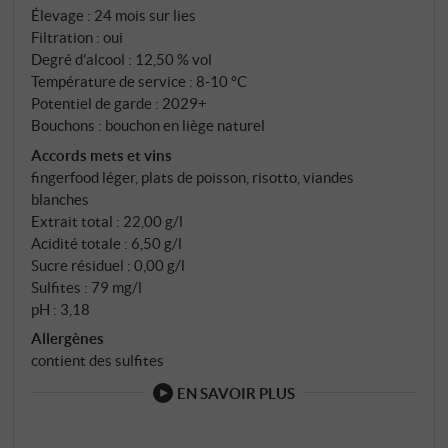
l'assemblage est réalisé au printemps avec 20% de
Élevage : 24 mois sur lies
vins de réserve des meilleurs millésimes. Un
Filtration : oui
vieillissement sur lies d'au moins 24 mois, soit six mois
Degré d'alcool : 12,50 % vol
de plus que pour le Brut, confère profondeur et
Température de service : 8‑10 °C
complexité avant que le vin ne soit dégorgé sans
Potentiel de garde : 2029+
Bouchons : bouchon en liège naturel
aucun ajout.
Accords mets et vins
fingerfood léger, plats de poisson, risotto, viandes
blanches
Extrait total : 22,00 g/l
Acidité totale : 6,50 g/l
Sucre résiduel : 0,00 g/l
Sulfites : 79 mg/l
pH : 3,18
Allergènes
contient des sulfites
EN SAVOIR PLUS