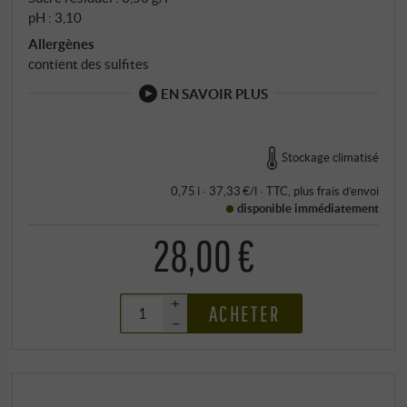
pH : 3,10
Allergènes
contient des sulfites
EN SAVOIR PLUS
Stockage climatisé
0,75 l · 37,33 €/l
·
TTC
, plus
frais d’envoi
disponible immédiatement
28,00 €
+
ACHETER
–