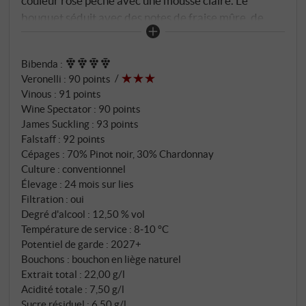
couleur rose pêche avec une mousse claire. Le
bouquet séduit avec des notes de fraise mûre, de
framboise, de fleurs exotiques et de légères épices
briochées. En bouche, il est juteux, sec et finement
Bibenda
:
structuré : l'acidité discrète porte un fruit mûr,
Veronelli
:
90 points
l'expression de la levure confère de l'onctuosité,
Vinous
:
91 points
tandis que la finale est claire et persistante – avec
Wine Spectator
:
90 points
une fine minéralité et une tension interne. Un rosé
James Suckling
:
93 points
avec de la personnalité, qui peut être autant un
Falstaff
:
92 points
apéritif qu'un compagnon de repas – charmant,
Cépages : 70% Pinot noir, 30% Chardonnay
Culture : conventionnel
vertical et stylé dans son expression. SUPERIORE.DE
Élevage : 24 mois sur lies
Filtration : oui
Degré d'alcool : 12,50 % vol
Température de service : 8‑10 °C
Potentiel de garde : 2027+
Bouchons : bouchon en liège naturel
Extrait total : 22,00 g/l
Acidité totale : 7,50 g/l
Sucre résiduel : 6,50 g/l