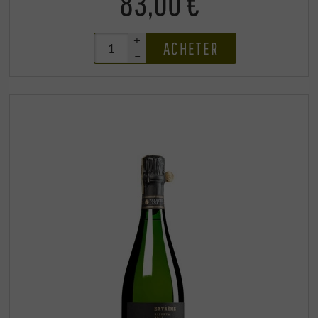
83,00 €
+
ACHETER
–