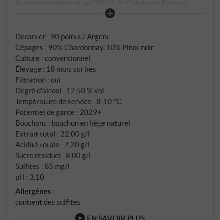
à une institution et, en 2022, le Gambero Rosso a
désigné la maison comme "Cantina de l'année". La
Cuvée Impériale associe du Chardonnay (90 %) et du
Decanter
:
90 points / Argent
Pinot Noir (10 %) issus des meilleurs terroirs des 19
Cépages : 90% Chardonnay, 10% Pinot noir
communes de la Franciacorta. Pressurage doux,
Culture : conventionnel
fermentation en cuves inox, puis assemblage au
Élevage : 18 mois sur lies
printemps avec 10 % de vins de réserve issus des
Filtration : oui
meilleurs millésimes. Le vin mûrit sur lies pendant au
Degré d'alcool : 12,50 % vol
moins 18 mois, puis deux mois supplémentaires après
Température de service : 8‑10 °C
Potentiel de garde : 2029+
le dégorgement.
Bouchons : bouchon en liège naturel
Extrait total : 22,00 g/l
Acidité totale : 7,20 g/l
Sucre résiduel : 8,00 g/l
Sulfites : 85 mg/l
pH : 3,10
Allergènes
contient des sulfites
EN SAVOIR PLUS