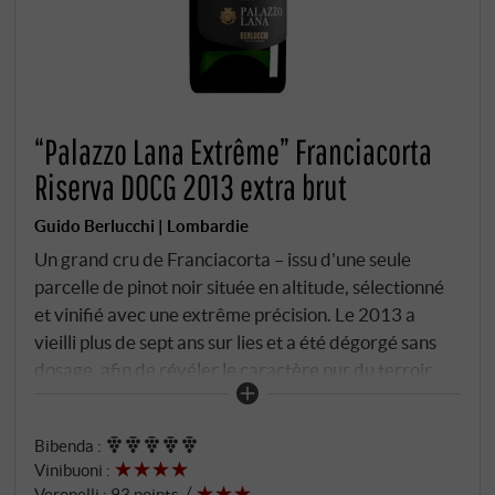
“Palazzo Lana Extrême” Franciacorta
Riserva DOCG 2013 extra brut
Guido Berlucchi | Lombardie
Un grand cru de Franciacorta – issu d'une seule
parcelle de pinot noir située en altitude, sélectionné
et vinifié avec une extrême précision. Le 2013 a
vieilli plus de sept ans sur lies et a été dégorgé sans
dosage, afin de révéler le caractère pur du terroir
sans aucune altération. Dans le verre, il brille d'un or
riche aux reflets cuivrés, traversé par un perlage
Bibenda
:
ultrafin et persistant. Le nez est profond et riche en
Vinibuoni
:
facettes : abricot mûr, écorce d'orange confite,
Veronelli
:
93 points