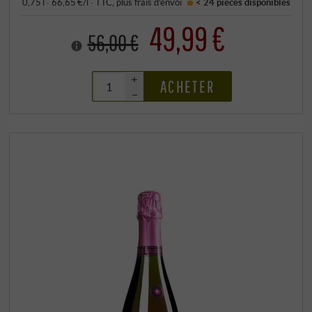
0,75 l · 66,65 €/l
·
TTC
, plus
frais d’envoi
< 24 pièces
disponibles
49,99 €
56,00 €
+
ACHETER
–