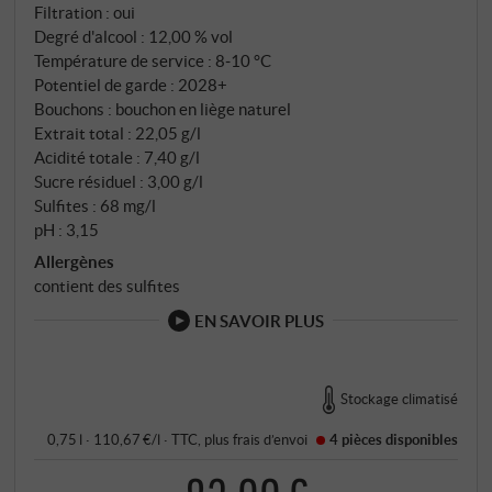
d'un effet durable. SUPERIORE.DE
Filtration : oui
Degré d'alcool : 12,00 % vol
Température de service : 8‑10 °C
Potentiel de garde : 2028+
Bouchons : bouchon en liège naturel
Extrait total : 22,05 g/l
Acidité totale : 7,40 g/l
Sucre résiduel : 3,00 g/l
Sulfites : 68 mg/l
pH : 3,15
Allergènes
contient des sulfites
EN SAVOIR PLUS
Stockage climatisé
0,75 l · 110,67 €/l
·
TTC
, plus
frais d’envoi
4 pièces
disponibles