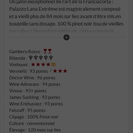
Un jalon exceptionnel de l'art de la Franciacorta :
Palazzo Lana Extrême est magistralement composé
et a vieilli plus de 84 mois sur lies avant d'être mis en
bouteille sans dosage. 100 % pinot noir issu de vieilles
parcelles à l'exposition optimale, rigoureusement
sélectionné et d'une expressivité historique. Dans le
verre, il se présente avec des reflets dorés et ambrés
Gambero Rosso
:
éclatants, soutenus par un perlage très fin. Le
Bibenda
:
bouquet est complexe et profond : notes d'agrumes
Vinibuoni
:
confits, brioche, crème d'amande, abricot sec, terre
Veronelli
:
93 points
de foin et une minéralité saline bien présente. En
Doctor Wine
:
96 points
bouche, on retrouve le grand style Franciacorta : une
Wine Advocate
:
94 points
acidité précise, une texture crémeuse, un fruit
Vinous
:
93+ points
James Suckling
:
93 points
élégant et un jeu minéral frais. La finale est longue,
Wine Enthusiast
:
93 points
épicée et présente des arômes d'amande grillée, de
Falstaff
:
95 points
jasmin et de sel marin sicilien en parfait équilibre. Un
Cépage : 100% Pinot noir
solitaire qui allie origine, profondeur et style dans
Culture : conventionnel
une harmonie intemporelle – sérieux, généreux et
Élevage : 120 mois sur lies