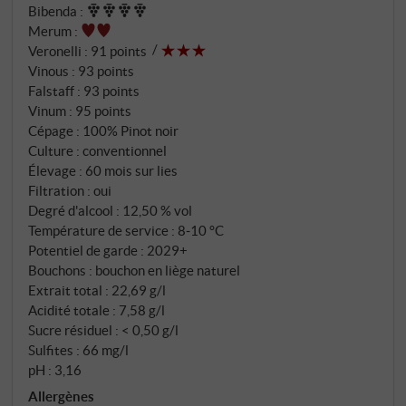
Bibenda
:
Le rosé 2018 est issu à 100% de pinot noir des
Merum
:
vignobles maison de Ragnoli, Quindicipiò et Gaspa à
Veronelli
:
91 points
Corte Franca – tous à haute densité de plantation de
Vinous
:
93 points
10.000 ceps par hectare. La sélection rigoureuse
Falstaff
:
93 points
donne seulement 6.000 kg de raisins par hectare
Vinum
:
95 points
avec un rendement en moût de seulement 33%, ce
Cépage : 100% Pinot noir
Culture : conventionnel
qui correspond à 2.640 bouteilles. Pour obtenir la
Élevage : 60 mois sur lies
couleur rosée caractéristique, une partie des raisins
Filtration : oui
est macérée à froid pendant environ 24 heures,
Degré d'alcool : 12,50 % vol
l'autre partie est vinifiée en blanc de noirs. Après la
Température de service : 8‑10 °C
fermentation en acier inoxydable, les vins de base
Potentiel de garde : 2029+
vieillissent six mois sur lies, en partie en barriques.
Bouchons : bouchon en liège naturel
Vient ensuite la deuxième fermentation en bouteille
Extrait total : 22,69 g/l
Acidité totale : 7,58 g/l
et un vieillissement sur lies d'au moins 60 mois – cinq
Sucre résiduel : < 0,50 g/l
ans pendant lesquels le vin développe sa
Sulfites : 66 mg/l
remarquable profondeur.
pH : 3,16
Allergènes