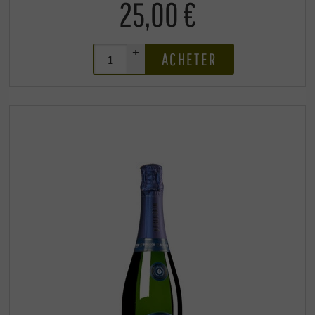
25,00 €
+
ACHETER
–