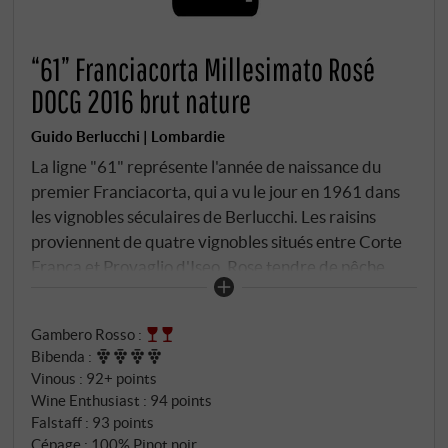
“61” Franciacorta Millesimato Rosé
DOCG 2016 brut nature
Guido Berlucchi | Lombardie
La ligne "61" représente l'année de naissance du
premier Franciacorta, qui a vu le jour en 1961 dans
les vignobles séculaires de Berlucchi. Les raisins
proviennent de quatre vignobles situés entre Corte
Franca et Provaglio d'Iseo. Rose tendre de pêche.
Parfum envoûtant d'airelle, d'agrumes avec une
composante minérale. En bouche, une fine note de
Gambero Rosso
:
pain et de levure mêlée à la puissance, l'acidité et les
Bibenda
:
tanins du pinot noir, une mousse abondante et un
Vinous
:
92+ points
perlage fin et persistant. En fin de bouche, une note
Wine Enthusiast
:
94 points
aristocratique d'amertume et une onctuosité
Falstaff
:
93 points
gracieuse. SUPERIORE.DE
Cépage : 100% Pinot noir