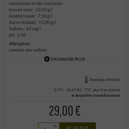
savoureuse et des crustacés
équilibré avec style – parfait avec du saumon, du
Extrait total : 23,50 g/l
thuna rouge ou comme apéritif vivifiant.
Acidité totale : 7,50 g/l
SUPERIORE.DE
Sucre résiduel : 15,00 g/l
Sulfites : 83 mg/l
pH : 3,10
Allergènes
contient des sulfites
EN SAVOIR PLUS
Stockage climatisé
0,75 l · 38,67 €/l
·
TTC
, plus
frais d’envoi
disponible immédiatement
29,00 €
+
ACHETER