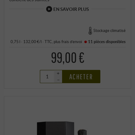
EN SAVOIR PLUS
Stockage climatisé
0,75 l · 132,00 €/l
·
TTC
, plus
frais d’envoi
11 pièces
disponibles
99,00 €
+
ACHETER
–