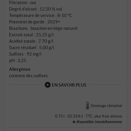
Filtration : oui
Degré d'alcool : 12,50 % vol
Température de service : 8‑10 °C
Potentiel de garde : 2029+
Bouchons : bouchon en liège naturel
Extrait total : 21,25 g/l
Acidité totale : 7,70 g/l
Sucre résiduel : 5,00 g/l
Sulfites : 92 mg/l
pH : 3,25
Allergènes
contient des sulfites
EN SAVOIR PLUS
Stockage climatisé
0,75 l · 33,33 €/l
·
TTC
, plus
frais d’envoi
disponible immédiatement