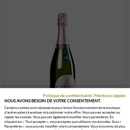
Politique de confidentialité
|
Mentions Légales
NOUS AVONS BESOIN DE VOTRE CONSENTEMENT.
Certains cookies sont nécessaires pour le bon fonctionnement de la boutique,
d’autres aident à analyser et à optimiser notre offre. Vous pouvez accepter ou
“Cuvée Imperiale Max Rosé"
rejeter les cookies. Vous pouvez également modifier leurs paramètres. En
cliquant sur « Tout accepter », vous acceptez que utilisons vos données. Sous «
Franciacorta DOCG extra dry
Paramètres », vous pouvez modifier votre consentement. Vous trouverez de plus