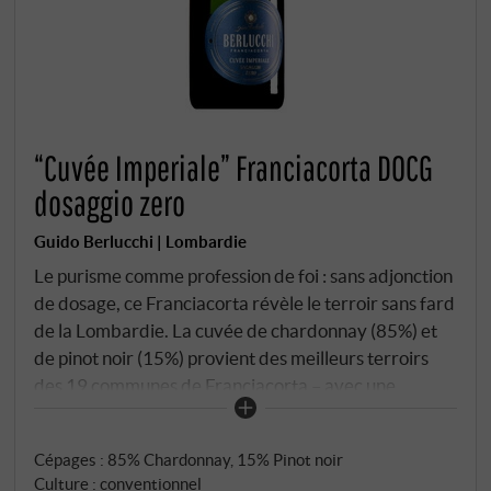
“Cuvée Imperiale” Franciacorta DOCG
dosaggio zero
Guido Berlucchi | Lombardie
Le purisme comme profession de foi : sans adjonction
de dosage, ce Franciacorta révèle le terroir sans fard
de la Lombardie. La cuvée de chardonnay (85%) et
de pinot noir (15%) provient des meilleurs terroirs
des 19 communes de Franciacorta – avec une
sélection plus stricte et un rendement en moût plus
faible (45%) que pour le Brut. Après un pressurage
Cépages : 85% Chardonnay, 15% Pinot noir
doux et une fermentation en acier inoxydable,
Culture : conventionnel