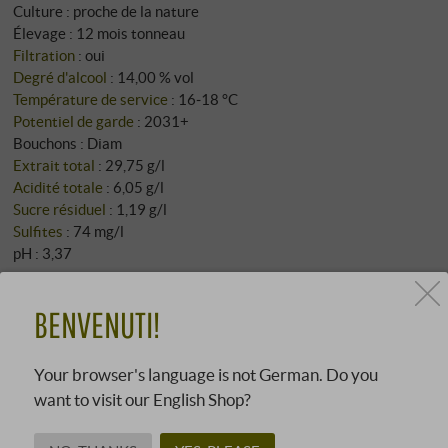
Culture : proche de la nature
Élevage : 12 mois tonneau
Filtration
: oui
Degré d'alcool
: 14,00 % vol
Température de service
: 16‑18 °C
Potentiel de garde
: 2031+
Bouchons : Diam
Extrait total
: 29,75 g/l
Acidité totale
: 6,05 g/l
Sucre résiduel
: 1,19 g/l
Sulfites
: 74 mg/l
pH : 3,37
Allergènes
contient des sulfites
BENVENUTI!
Informations nutritionnelles pro 100 ml
Énergie en kJ : 78 kJ
Your browser's language is not German. Do you
Lipides : 325 g
want to visit our English Shop?
Glucides : 0,10 g
Dont sucres : 0,10 g