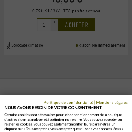
0,75 l · 61,33 €/l
·
TTC
, plus
frais d’envoi
+
ACHETER
–
Stockage climatisé
disponible immédiatement
LES CLIENTS QUI ONT ACHETÉ CE
Politique de confidentialité
|
Mentions Légales
PRODUIT ONT ÉGALEMENT ACHETÉ :
NOUS AVONS BESOIN DE VOTRE CONSENTEMENT.
Certains cookies sont nécessaires pour le bon fonctionnement de la boutique,
d’autres aident à analyser et à optimiser notre offre. Vous pouvez accepter ou
rejeter les cookies. Vous pouvez également modifier leurs paramètres. En
cliquant sur « Tout accepter », vous acceptez que utilisons vos données. Sous «