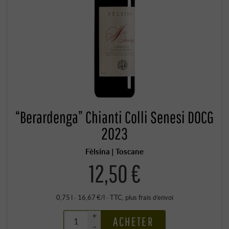
“Berardenga” Chianti Colli Senesi DOCG
2023
Fèlsina | Toscane
12,50 €
0,75 l · 16,67 €/l
·
TTC
, plus
frais d’envoi
+
ACHETER
–