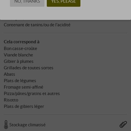
NO, THANKS
YES, PLEASE
Caractère
Fort/épicé/sous-bois
Contenant de tanins/ou de l'acidité
Cela correspond à
Bon casse-croûte
Viande blanche
Gibier à plumes
Grillades de toutes sortes
Abats
Plats de légumes
Fromage semi-affiné
Pizza/pâtes/gratins et autres
Risotto
Plats de gibiers léger
Stockage climatisé