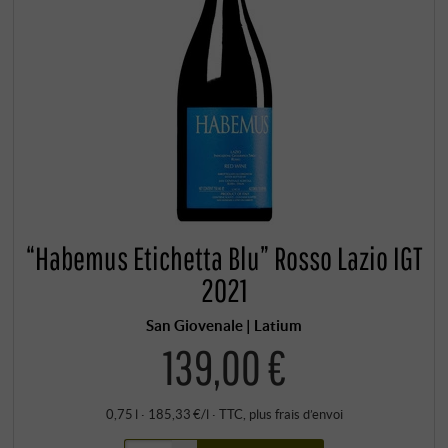
“Habemus Etichetta Blu” Rosso Lazio IGT
2021
San Giovenale | Latium
139,00 €
0,75 l · 185,33 €/l
·
TTC
, plus
frais d’envoi