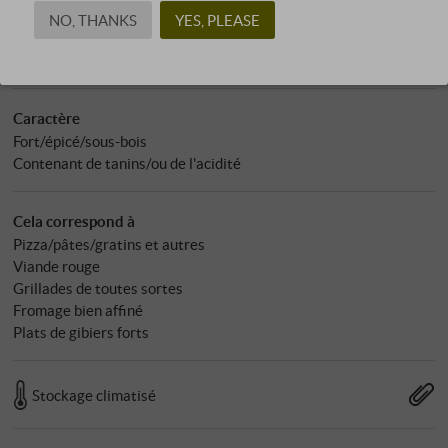
pH : 3,40
NO, THANKS
YES, PLEASE
Allergènes
contient des sulfites
Caractère
Fort/épicé/sous-bois
Contenant de tanins/ou de l'acidité
Cela correspond à
Pizza/pâtes/gratins et autres
Viande rouge
Grillades de toutes sortes
Fromage bien affiné
Plats de gibiers forts
Stockage climatisé