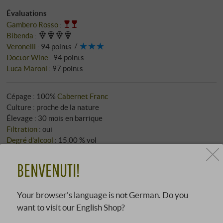
Évaluations
Gambero Rosso
:
Bibenda
:
Veronelli
:
94 points
Doctor Wine
:
94 points
Luca Maroni
:
97 points
Cépage : 100%
Cabernet Franc
Culture : proche de la nature
Élevage : 30 mois en barrique
Filtration
: oui
Degré d'alcool
: 15,00 % vol
Température de service
: 18‑20 °C
Potentiel de garde
: 2048+
BENVENUTI!
Bouchons : bouchon en liège naturel
Extrait total
: 35,25 g/l
Your browser's language is not German. Do you
Acidité totale
: 6,30 g/l
Sucre résiduel
: 1,99 g/l
want to visit our English Shop?
Sulfites
: 75 mg/l