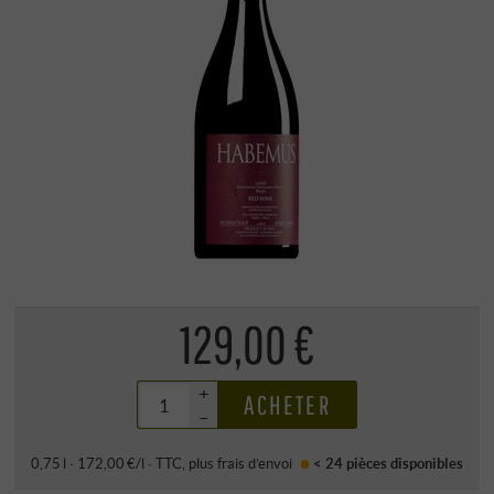
129,00 €
+
ACHETER
–
0,75 l · 172,00 €/l
·
TTC
, plus
frais d’envoi
< 24 pièces
disponibles