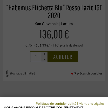
“Habemus Etichetta Blu” Rosso Lazio IGT
2020
San Giovenale | Latium
136,00 €
0,75 l · 181,33 €/l
·
TTC
, plus
frais d’envoi
+
ACHETER
–
Stockage climatisé
9 pièces
disponibles
Politique de confidentialité
|
Mentions Légales
NOUS AVONS BESOIN DE VOTRE CONSENTEMENT.