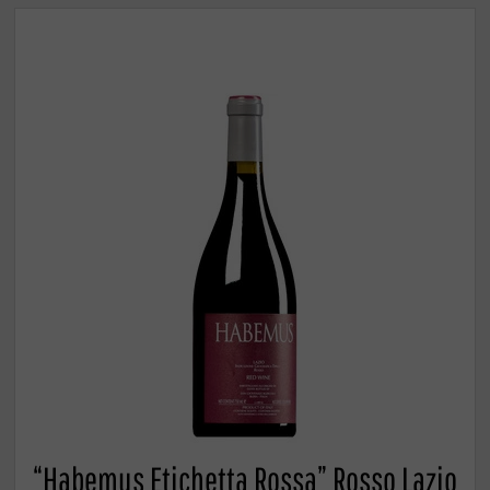
“Habemus Etichetta Rossa” Rosso Lazio