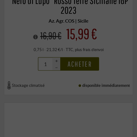
“Nero di Lupo” Rosso Terre Siciliane IGP
2023
Az. Agr. COS | Sicile
15,99 €
16,90 €
0,75 l · 21,32 €/l
·
TTC
, plus
frais d’envoi
+
ACHETER
–
Stockage climatisé
disponible immédiatement