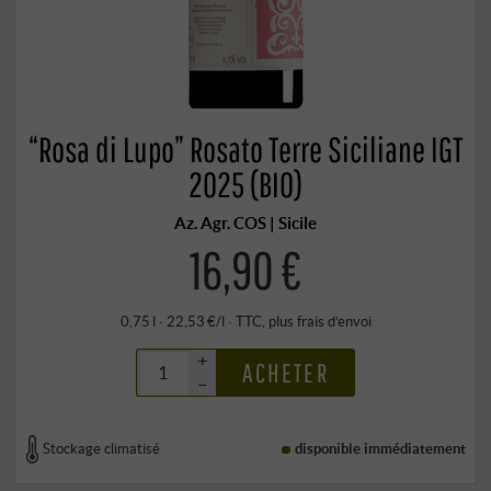
“Rosa di Lupo” Rosato Terre Siciliane IGT
2025 (BIO)
Az. Agr. COS | Sicile
16,90 €
0,75 l · 22,53 €/l
·
TTC
, plus
frais d’envoi
+
ACHETER
–
Stockage climatisé
disponible immédiatement