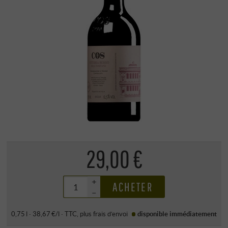
29,00 €
+
ACHETER
–
0,75 l · 38,67 €/l
·
TTC
, plus
frais d’envoi
disponible immédiatement