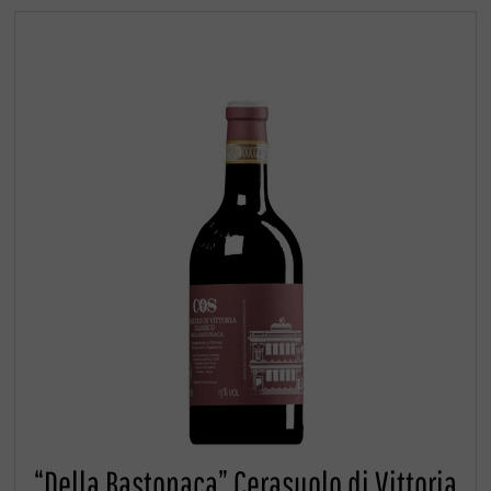
“Della Bastonaca” Cerasuolo di Vittoria