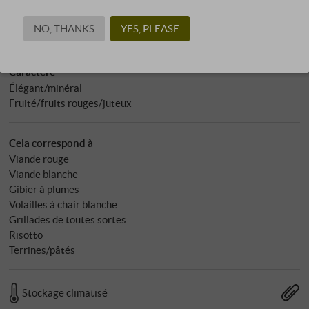
Allergènes
NO, THANKS
YES, PLEASE
contient des sulfites
Caractère
Élégant/minéral
Fruité/fruits rouges/juteux
Cela correspond à
Viande rouge
Viande blanche
Gibier à plumes
Volailles à chair blanche
Grillades de toutes sortes
Risotto
Terrines/pâtés
Stockage climatisé