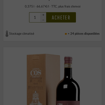
0,375 l · 66,67 €/l
·
TTC
, plus
frais d’envoi
+
ACHETER
–
Stockage climatisé
< 24 pièces
disponibles