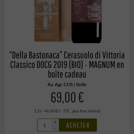
“Della Bastonaca” Cerasuolo di Vittoria
Classico DOCG 2019 (BIO) · MAGNUM en
boîte cadeau
Az. Agr. COS | Sicile
69,00 €
1,5 l · 46,00 €/l
·
TTC
, plus
frais d’envoi
+
ACHETER
–