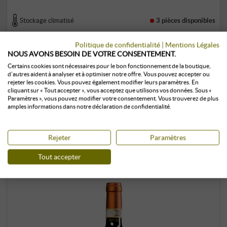
Stockage climatisé
3 pièces
disponibles
Politique de confidentialité
|
Mentions Légales
NOUS AVONS BESOIN DE VOTRE CONSENTEMENT.
Certains cookies sont nécessaires pour le bon fonctionnement de la boutique,
d’autres aident à analyser et à optimiser notre offre. Vous pouvez accepter ou
rejeter les cookies. Vous pouvez également modifier leurs paramètres. En
cliquant sur « Tout accepter », vous acceptez que utilisons vos données. Sous «
Paramètres », vous pouvez modifier votre consentement. Vous trouverez de plus
amples informations dans notre déclaration de confidentialité.
LES CLIENTS QUI ONT ACHETÉ CE
PRODUIT ONT ÉGALEMENT ACHETÉ :
Rejeter
Paramètres
Tout accepter