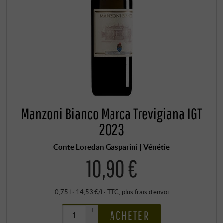
Manzoni Bianco Marca Trevigiana IGT
2023
Conte Loredan Gasparini | Vénétie
10,90 €
0,75 l · 14,53 €/l
·
TTC
, plus
frais d’envoi
+
ACHETER
–