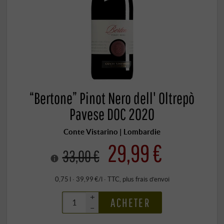
“Bertone” Pinot Nero dell' Oltrepò
Pavese DOC 2020
Conte Vistarino | Lombardie
29,99 €
33,00 €
0,75 l · 39,99 €/l
·
TTC
, plus
frais d’envoi
+
ACHETER
–