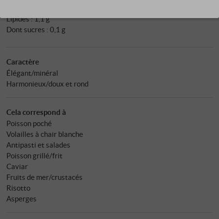
Énergie en kJ : 310 kJ
Lipides : 1,1 g
Dont sucres : 0,1 g
Caractère
Élégant/minéral
Harmonieux/doux et rond
Cela correspond à
Poisson poché
Volailles à chair blanche
Antipasti et salades
Poisson grillé/frit
Caviar
Fruits de mer/crustacés
Risotto
Asperges