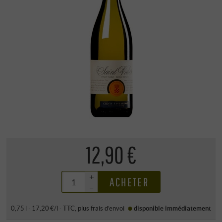
12,90 €
+
ACHETER
–
0,75 l · 17,20 €/l
·
TTC
, plus
frais d’envoi
disponible immédiatement