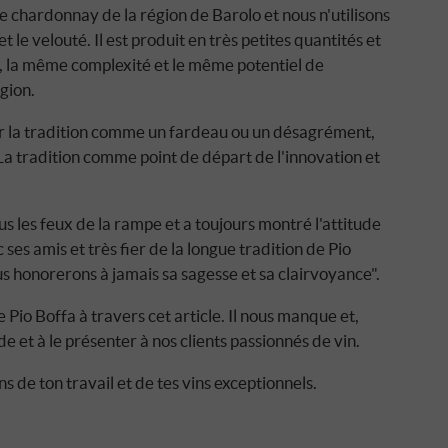
de chardonnay de la région de Barolo et nous n'utilisons
t le velouté. Il est produit en très petites quantités et
, la même complexité et le même potentiel de
gion.
er la tradition comme un fardeau ou un désagrément,
 La tradition comme point de départ de l'innovation et
us les feux de la rampe et a toujours montré l'attitude
s amis et très fier de la longue tradition de Pio
Nous honorerons à jamais sa sagesse et sa clairvoyance".
io Boffa à travers cet article. Il nous manque et,
de et à le présenter à nos clients passionnés de vin.
 de ton travail et de tes vins exceptionnels.