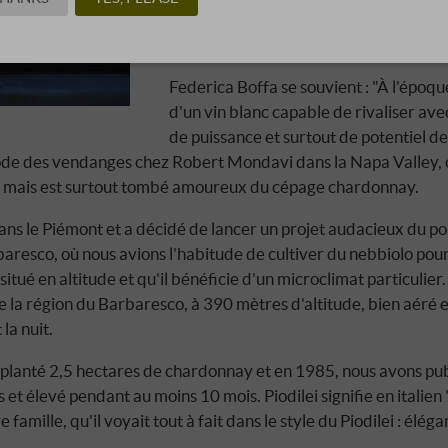
Barbaresco et le Barolo, mais aussi au
et vieilli sous bois, qui jouit désormais 
Federica Boffa se souvient : "À l'époq
d'un vin blanc capable de rivaliser ave
de puissance et surtout de potentiel de 
ode des vendanges chez Robert Mondavi dans la Napa Valley, où
on, mais est surtout tombé amoureux du cépage chardonnay.
dans le Piémont et a décidé de lancer un projet audacieux du po
aresco, où nous avions l'habitude de cultiver du nebbiolo pour le
 situé en altitude et qu'il bénéficie d'un microclimat particulier. 
e la région du Barbaresco, à 390 mètres d'altitude, bien aéré 
 la nuit.
a planté 2,5 hectares de chardonnay et en 1985, nous avons publ
et élevé pendant au moins 10 mois. Piodilei signifie en italien "
famille, qu'il voyait tout à fait dans le style du Piodilei : élég