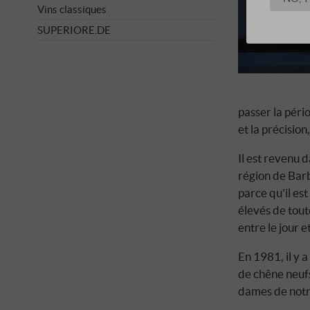
Vins classiques
SUPERIORE.DE
passer la péri
et la précisi
Il est revenu 
région de Barb
parce qu'il est
élevés de tout
entre le jour et
En 1981, il y 
de chêne neufs 
dames de notre 