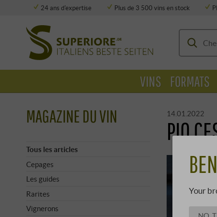
24 ans d'expertise
Plus de 3 500 vins en stock
P
Stockage entièrement climatisé
VINS
FORMATS
MAGAZINE DU VIN
14.01.2022
PIO CE
Tous les articles
BEN
Cepages
Les guides
Your br
Rarites
Vignerons
NO, 