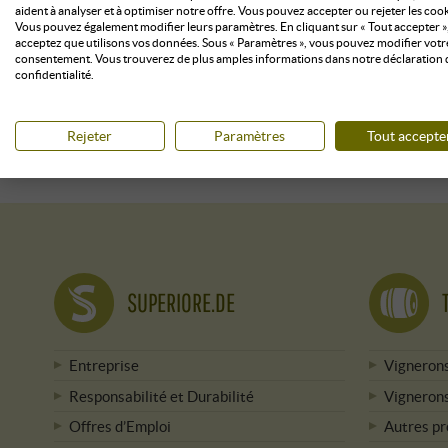
aident à analyser et à optimiser notre offre. Vous pouvez accepter ou rejeter les cook
Vous pouvez également modifier leurs paramètres. En cliquant sur « Tout accepter »
acceptez que utilisons vos données. Sous « Paramètres », vous pouvez modifier votr
consentement. Vous trouverez de plus amples informations dans notre déclaration 
confidentialité.
VERS LE
Rejeter
Paramètres
Tout accepte
SUPERIORE.DE
Entreprise
Vignerons
Responsabilité et Durabilité
Vignerons
Offres d’Emploi
Autres p