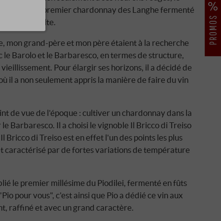
 "Piodilei", le premier chardonnay des Langhe fermenté
d'un statut culte.
ue, mon grand-père et mon père étaient à la recherche
c le Barolo et le Barbaresco, en termes de structure,
vieillissement. Pour élargir ses horizons, il a décidé de
 il a non seulement appris la manière de faire du vin
int de vue de l'époque : cultiver un chardonnay dans la
 Barbaresco. Il a choisi le vignoble Il Bricco di Treiso
Il Bricco di Treiso est en effet l'un des points les plus
et caractérisé par de fortes variations de température
ié le premier millésime du Piodilei, fermenté en fûts
Pio pour vous", c'est ainsi que Pio a dédié ce vin aux
ant, raffiné et avec un grand caractère.