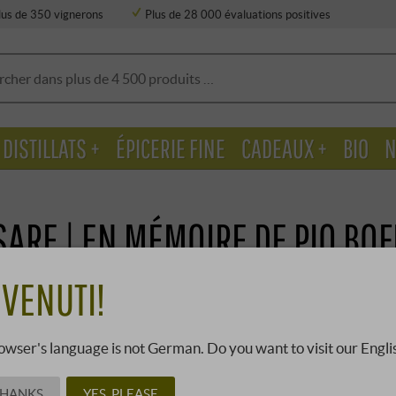
lus de 350 vignerons
Plus de 28 000 évaluations positives
DISTILLATS +
ÉPICERIE FINE
CADEAUX +
BIO
N
SARE | EN MÉMOIRE DE PIO BOF
VENUTI!
Depuis la mort soudaine et bien trop 
de plus de 40 ans de travail enthousiast
Cesare Benvenuto et son oncle Augusto
owser's language is not German. Do you want to visit our Engli
cave vieille de 140 ans. Le triumvirat
Pio Boffa a toujours accordé une grand
THANKS
YES, PLEASE