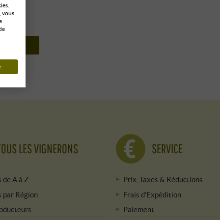
ies.
, vous
e
de
S VINS
r
TOUS LES VIGNERONS
SERVICE
 de A à Z
Prix, Taxes & Réductions
 par Région
Frais d'Expédition
roducteurs
Paiement