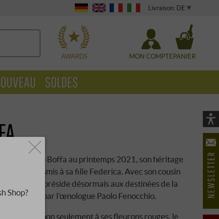
Livraison: DE
WÄHLEN
AWARDS
MON COMPTE
PANIER
OUVEAU
SOLDES
FA
Vi
As
öf
précoce de Pio Boffa au printemps 2021, son héritage
e a été transmis à sa fille Federica. Avec son cousin
 Boffa, elle préside désormais aux destinées de la
sh Shop?
 est complété par l'œnologue Paolo Fenocchio.
e attention non seulement à ses fleurons rouges, le