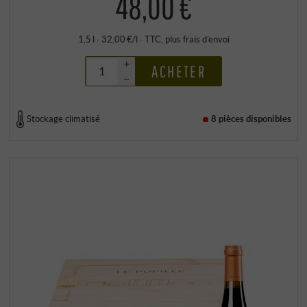
48,00 €
1,5 l · 32,00 €/l
·
TTC
, plus
frais d’envoi
+
ACHETER
–
Stockage climatisé
8 pièces
disponibles