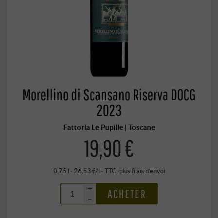
Morellino di Scansano Riserva DOCG
2023
Fattoria Le Pupille | Toscane
19,90 €
0,75 l · 26,53 €/l
·
TTC
, plus
frais d’envoi
+
ACHETER
–