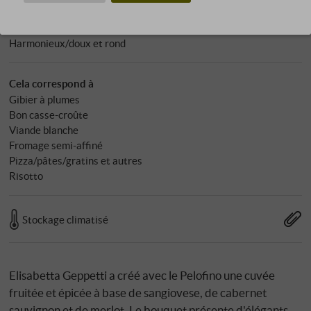
Caractère
Fruité/fruits rouges/juteux
Harmonieux/doux et rond
Cela correspond à
Gibier à plumes
Bon casse-croûte
Viande blanche
Fromage semi-affiné
Pizza/pâtes/gratins et autres
Risotto
Stockage climatisé
Elisabetta Geppetti a créé avec le Pelofino une cuvée
fruitée et épicée à base de sangiovese, de cabernet
sauvignon et de merlot. Le bouquet présente d'élégants