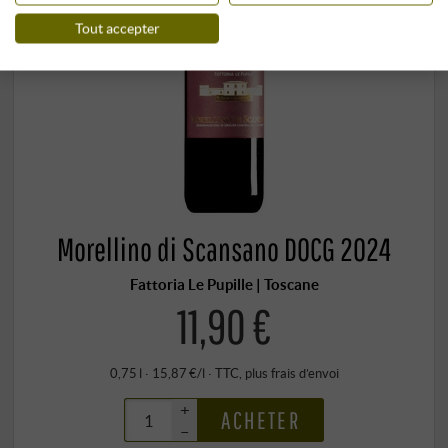
Tout accepter
Morellino di Scansano DOCG 2024
Fattoria Le Pupille | Toscane
11,90 €
0,75 l · 15,87 €/l
·
TTC
, plus
frais d’envoi
+
ACHETER
–