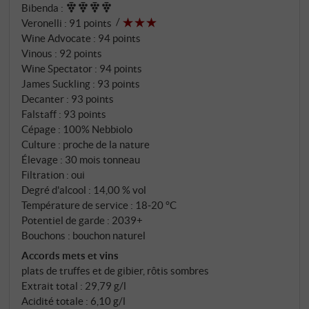
Bibenda
:
dynamique. La finale est finement sucrée, élégante
Veronelli
:
91 points
et longue. Le niveau élevé déjà indiscutable
Wine Advocate
:
94 points
aujourd'hui se développera en beauté dans les
Vinous
:
92 points
années à venir. SUPERIORE.DE
Wine Spectator
:
94 points
James Suckling
:
93 points
Decanter
:
93 points
Falstaff
:
93 points
Cépage : 100% Nebbiolo
Culture : proche de la nature
Élevage : 30 mois tonneau
Filtration : oui
Degré d'alcool : 14,00 % vol
Température de service : 18‑20 °C
Potentiel de garde : 2039+
Bouchons : bouchon naturel
Accords mets et vins
plats de truffes et de gibier, rôtis sombres
Extrait total : 29,79 g/l
Acidité totale : 6,10 g/l