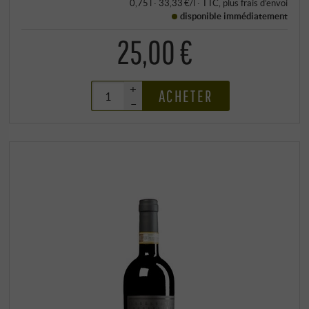
0,75 l · 33,33 €/l
·
TTC
, plus
frais d’envoi
disponible immédiatement
25,00 €
+
ACHETER
–