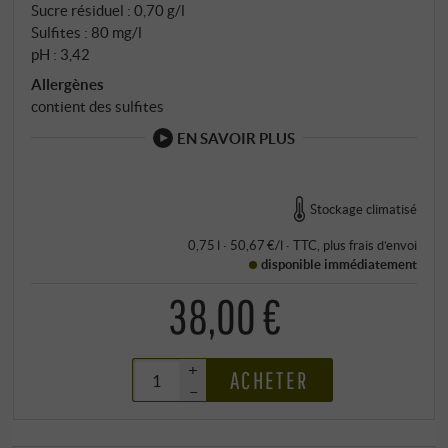
Sucre résiduel : 0,70 g/l
Sulfites : 80 mg/l
pH : 3,42
Allergènes
contient des sulfites
EN SAVOIR PLUS
Stockage climatisé
0,75 l · 50,67 €/l
·
TTC
, plus
frais d’envoi
disponible immédiatement
38,00 €
+
ACHETER
–