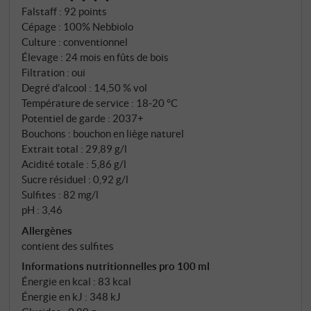
d'élégance et de profondeur. L'élevage en grands
Falstaff
:
92 points
fûts de chêne préserve le caractère des terroirs sans
Cépage : 100% Nebbiolo
en lisser les particularités.
Culture : conventionnel
Élevage : 24 mois en fûts de bois
Filtration : oui
Degré d'alcool : 14,50 % vol
Température de service : 18‑20 °C
Potentiel de garde : 2037+
Bouchons : bouchon en liège naturel
Extrait total : 29,89 g/l
Acidité totale : 5,86 g/l
Sucre résiduel : 0,92 g/l
Sulfites : 82 mg/l
pH : 3,46
Allergènes
contient des sulfites
Informations nutritionnelles pro 100 ml
Énergie en kcal : 83 kcal
Énergie en kJ : 348 kJ