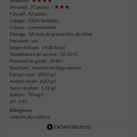
Vinibuoni
:
vin est ensuite élevé pendant au moins 18 mois dans
Veronelli
:
91 points
de grands fûts de chêne de différentes tailles – un
Falstaff
:
92 points
élevage qui préserve l'équilibre, la transparence et
Cépage : 100% Nebbiolo
l'expression de l'origine. Le millésime 2021 a
Culture : conventionnel
commencé par un hiver doux et des précipitations
Élevage : 18 mois de grands fûts de chêne
Filtration : oui
abondantes qui ont créé de précieuses réserves
Degré d'alcool : 14,00 % vol
d'eau. Un léger gel à la mi-avril a réduit les
Température de service : 18‑20 °C
rendements, mais sans affecter la qualité. S'en est
Potentiel de garde : 2040+
suivi un été long et constant, sans pics de chaleur ; des
Bouchons : bouchon en liège naturel
orages isolés en juin/juillet et des amplitudes jour/nuit
Extrait total : 30,02 g/l
marquées pendant la phase de maturation ont
Acidité totale : 6,03 g/l
permis de vendanger avec précision du 6 au 15
Sucre résiduel : 1,11 g/l
Sulfites : 78 mg/l
octobre. Les raisins ont atteint une excellente
pH : 3,45
maturité phénolique avec une acidité éclatante.
Allergènes
contient des sulfites
EN SAVOIR PLUS