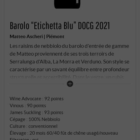
Barolo “Etichetta Blu” DOCG 2021
Matteo Ascheri | Piémont
Les raisins de nebbiolo du barolo d'entrée de gamme
de Matteo proviennent de ses trois terroirs de
Serralunga d'Alba, La Morra et Verduno. Son style se
caractérise par un savant équilibre entre profondeur
structurelle et accessibilité. Dans le verre, un rubis
éclatant aux reflets vifs. Le nez est élégant et varié :
baies sauvages, pétales de rose, anis et une fine note
Wine Advocate
:
92 points
d'herbes s'entremêlent avec une délicate note de
Vinous
:
90 points
fraîcheur minérale. En bouche, la structure tannique
James Suckling
:
93 points
semble finement intégrée ; un fruit clairement défini
Cépage : 100% Nebbiolo
et une acidité présente et vivifiante marquent la
Culture : conventionnel
première impression. La finale révèle des notes
Élevage : 20 mois 60/40 fût de chêne usagé/nouveau
salées et une belle longueur – élégante, puissante et
Filtration : oui