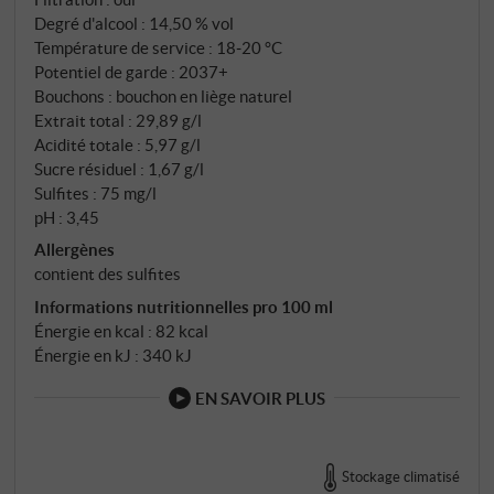
Degré d'alcool : 14,50 % vol
stylée. Ce Barolo est une introduction très réussie à
Température de service : 18‑20 °C
la région, suffisamment accessible pour plaire dès sa
Potentiel de garde : 2037+
jeunesse, mais ouvert au temps et à la maturité. Il est
Bouchons : bouchon en liège naturel
exemplaire d'une lecture moderne du récit du Barolo
Extrait total : 29,89 g/l
: sans beaucoup de pathos, mais avec profondeur et
Acidité totale : 5,97 g/l
origine. SUPERIORE.DE
Sucre résiduel : 1,67 g/l
Sulfites : 75 mg/l
pH : 3,45
Allergènes
contient des sulfites
Informations nutritionnelles pro 100 ml
Énergie en kcal : 82 kcal
Énergie en kJ : 340 kJ
EN SAVOIR PLUS
Stockage climatisé