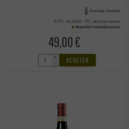
Stockage climatisé
0,75 l · 65,33 €/l
·
TTC
, plus
frais d’envoi
disponible immédiatement
49,00 €
+
ACHETER
–