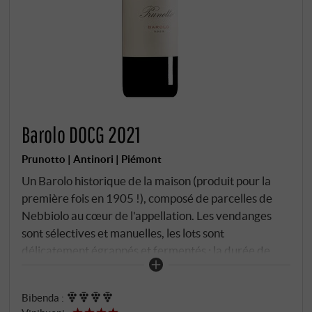
Barolo DOCG 2021
Prunotto | Antinori | Piémont
Un Barolo historique de la maison (produit pour la
première fois en 1905 !), composé de parcelles de
Nebbiolo au cœur de l'appellation. Les vendanges
sont sélectives et manuelles, les lots sont
délicatement égrappés et fermentés ; la durée de
macération est d'environ huit jours à des
températures modérées, la fermentation
Bibenda
:
malolactique se termine avant le début de l'hiver. Le