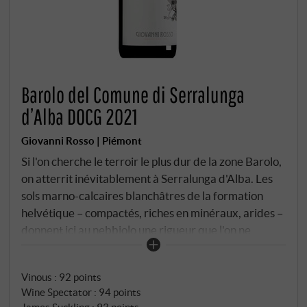
Barolo del Comune di Serralunga
d’Alba DOCG 2021
Giovanni Rosso | Piémont
Si l'on cherche le terroir le plus dur de la zone Barolo,
on atterrit inévitablement à Serralunga d'Alba. Les
sols marno-calcaires blanchâtres de la formation
helvétique – compactés, riches en minéraux, arides –
donnent ici au nebbiolo une rigueur que l'on ne
retrouve pas ailleurs dans les Langhe. Pas de
flatterie, pas d'ouverture rapide. Au lieu de cela :
Vinous
:
92 points
structure, profondeur, longue haleine. La famille
Wine Spectator
:
94 points
Rosso exploite ces sols depuis plus d'un siècle. Pour le
James Suckling
:
93 points