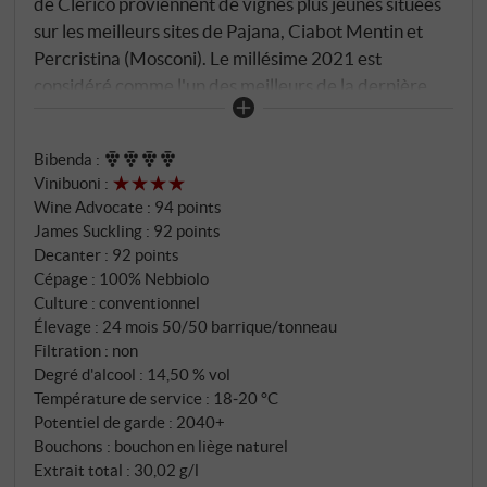
de Clerico proviennent de vignes plus jeunes situées
sur les meilleurs sites de Pajana, Ciabot Mentin et
Percristina (Mosconi). Le millésime 2021 est
considéré comme l'un des meilleurs de la dernière
décennie : un déroulement équilibré de la
végétation, avec des journées chaudes et ensoleillées
Bibenda
:
et des nuits fraîches, a favorisé une maturation
Vinibuoni
:
régulière et préservé la structure acide marquante.
Wine Advocate
:
94 points
Dans le verre, il brille d'un rouge grenat intense aux
James Suckling
:
92 points
reflets rubis. Le nez révèle un arôme clair et
Decanter
:
92 points
complexe de cerise mûre, de prune noire et de rose
Cépage : 100% Nebbiolo
séchée, complété par des notes de violette, de tabac,
Culture : conventionnel
Élevage : 24 mois 50/50 barrique/tonneau
de réglisse et une fine note balsamique. La bouche
Filtration : non
est puissante et précise, avec un fruit juteux, une
Degré d'alcool : 14,50 % vol
acidité présente et bien intégrée et des tanins fermes
Température de service : 18‑20 °C
et finement granuleux qui promettent une longue
Potentiel de garde : 2040+
évolution. Le 2021 doit encore s'épanouir un peu,
Bouchons : bouchon en liège naturel
mais les composants essentiels sont déjà très
Extrait total : 30,02 g/l