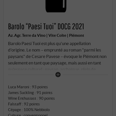
Barolo “Paesi Tuoi” DOCG 2021
Az. Agr. Terre da Vino | Vite Colte | Piémont
Barolo Paesi Tuoi est plus qu'une appellation
d'origine. Le nom – emprunté au roman "parmi les
paysans" de Cesare Pavese – évoque le Piémont non
seulement en tant que paysage, mais aussi en tant
qu'espace culturel : paysan, archaïque, plein de
tensions internes. Ainsi, ce Barolo n'est pas
l'expression d'un seul cru, mais la synthèse des
Luca Maroni
:
93 points
villages, des collines et des sols qui forment ensemble
James Suckling
:
91 points
l'essence de cette appellation. Les raisins
Wine Enthusiast
:
90 points
proviennent de différentes parcelles de caractère
Falstaff
:
92 points
autour de Barolo, Monforte et Serralunga,
Cépage : 100% Nebbiolo
soigneusement sélectionnées et vinifiées
Culture : conventionnel