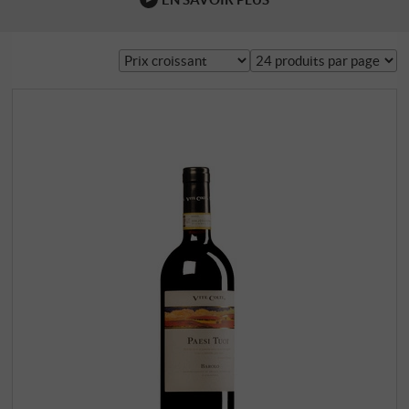
rouges, mais sans l'extraction lourde des années
précédentes. Comparé au millésime 2019 plutôt vertical,
le 2021 est tout aussi structuré, mais enveloppé dans un
profil fruité …