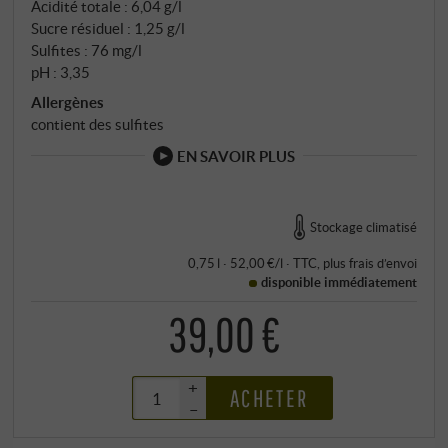
convaincants. SUPERIORE.DE
Acidité totale : 6,04 g/l
Sucre résiduel : 1,25 g/l
Sulfites : 76 mg/l
pH : 3,35
Allergènes
contient des sulfites
EN SAVOIR PLUS
Stockage climatisé
0,75 l · 52,00 €/l
·
TTC
, plus
frais d’envoi
disponible immédiatement
39,00 €
+
ACHETER
–