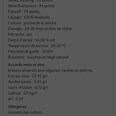
Barolo del Comune, Davide Rosso puise dans quatre
Wine Enthusiast
:
94 points
parcelles qui représentent le territoire communal
Falstaff
:
94 points
dans toute son étendue : Costa Bella dans la partie
Cépage : 100% Nebbiolo
nord, exposée au sud ; Broglio, sablonneux et exposé
Culture : proche de la nature
Élevage : 24‑30 mois en fûts de chêne
à l'est au cœur de Serralunga ; Sorano, riche en
Filtration : oui
argile, également exposé à l'est ; et Meriame, riche
Degré d'alcool : 14,00 % vol
en calcaire, une acquisition plus récente. Aucun
Température de service : 18‑20 °C
terroir ne domine, l'objectif est de produire un vin qui
Potentiel de garde : 2040+
représente Serralunga dans son ensemble, pas
Bouchons : bouchon en liège naturel
seulement une facette. Vendanges manuelles mi-
Accords mets et vins
octobre, fermentation spontanée en cuves béton
brasato al barolo avec légumes‑racines et polenta
pendant 25 jours avec des remontages quotidiens et
Extrait total : 29,92 g/l
un délestage à mi-parcours. Élevage en fûts de chêne
Acidité totale : 5,95 g/l
français de 50 hectolitres, de 18 à 36 mois selon
Sucre résiduel : 0,72 g/l
Sulfites : 67 mg/l
l'origine des raisins. Mise en bouteille sans filtration.
pH : 3,39
Allergènes
contient des sulfites