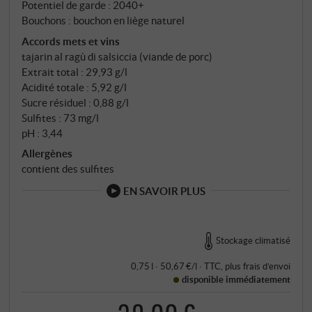
Potentiel de garde : 2040+
Bouchons : bouchon en liège naturel
Accords mets et vins
tajarin al ragù di salsiccia (viande de porc)
Extrait total : 29,93 g/l
Acidité totale : 5,92 g/l
Sucre résiduel : 0,88 g/l
Sulfites : 73 mg/l
pH : 3,44
Allergènes
contient des sulfites
EN SAVOIR PLUS
Stockage climatisé
0,75 l · 50,67 €/l
·
TTC
, plus
frais d’envoi
disponible immédiatement