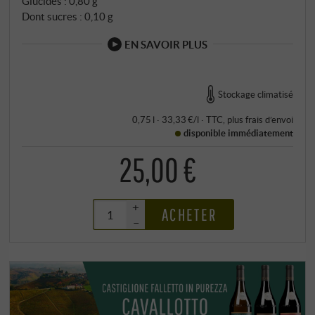
Glucides : 0,80 g
Dont sucres : 0,10 g
EN SAVOIR PLUS
Stockage climatisé
0,75 l · 33,33 €/l
·
TTC
, plus
frais d’envoi
disponible immédiatement
25,00 €
+
ACHETER
–