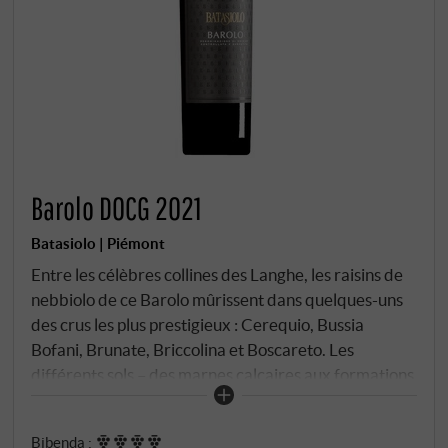
Barolo DOCG 2021
Batasiolo | Piémont
Entre les célèbres collines des Langhe, les raisins de
nebbiolo de ce Barolo mûrissent dans quelques-uns
des crus les plus prestigieux : Cerequio, Bussia
Bofani, Brunate, Briccolina et Boscareto. Les
différents sols – des marnes calcaires aux formations
sablo-calcaires de l'Helveticum – s'unissent ici pour
donner une expression finement équilibrée
Bibenda
: