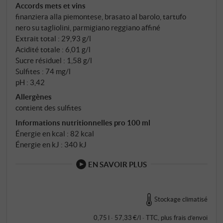
Accords mets et vins
régulière, nuits fraîches, structure phénolique
finanziera alla piemontese, brasato al barolo, tartufo
précise. Wine Spectator a placé le 2021 dans son top
nero su tagliolini, parmigiano reggiano affiné
100. Le vin explique pourquoi.
Extrait total : 29,93 g/l
Acidité totale : 6,01 g/l
Sucre résiduel : 1,58 g/l
Sulfites : 74 mg/l
pH : 3,42
Allergènes
contient des sulfites
Informations nutritionnelles pro 100 ml
Énergie en kcal : 82 kcal
Énergie en kJ : 340 kJ
EN SAVOIR PLUS
Stockage climatisé
0,75 l · 57,33 €/l
·
TTC
, plus
frais d’envoi